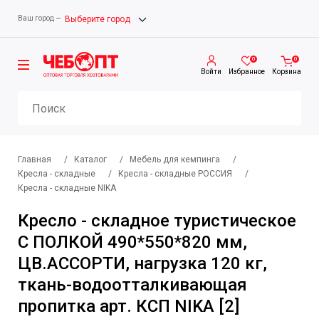
Ваш город —
Выберите город
0
0
Войти
Избранное
Корзина
Главная
/
Каталог
/
Мебель для кемпинга
/
Кресла - складные
/
Кресла - складные РОССИЯ
/
Кресла - складные NIKA
Кресло - складное туристическое
С ПОЛКОЙ 490*550*820 мм,
ЦВ.АССОРТИ, нагрузка 120 кг,
ткань-водоотталкивающая
пропитка арт. КСП NIKA [2]