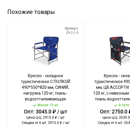
Похожие товары
Артикул:
29-2-1-5
Кресло - складное
Кресло - скл
туристическое С ПОЛКОЙ
туристическое 49
490*550*820 мм, СИНИЙ,
мм, ЦВ.АССОРТИ 
нагрузка 120 кг, ткань-
120 кг, с навесным
водоотталкивающая
ткань-водооттал
пропитка арт. КСП/6 NIKA [2]
пропитка арт. КС2
Менее 10 шт
В пути
Опт: 3045.0 ₽ / шт
Опт: 2750.0 
Цена Ц-Ц: 2915.0 ₽ / шт
Цена Ц-Ц: 2635.0
Скидка от 6 шт: 2915.0 ₽ / шт
Скидка от 6 шт: 264