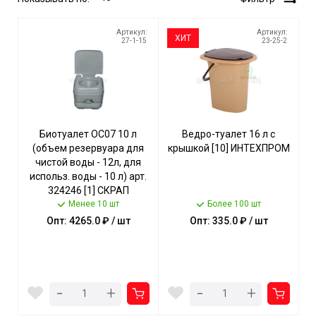
Артикул:
Артикул:
ХИТ
27-1-15
23-25-2
Биотуалет ОС07 10 л
Ведро-туалет 16 л с
(объем резервуара для
крышкой [10] ИНТЕХПРОМ
чистой воды - 12л, для
использ. воды - 10 л) арт.
324246 [1] СКРАП
Менее 10 шт
Более 100 шт
Опт: 4265.0 ₽ / шт
Опт: 335.0 ₽ / шт
-
-
+
+