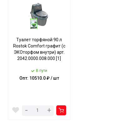
Туалет торфяной 90 л
Rostok Сomfort графит (с
ЭКОторфом внутри) арт.
2042.0000.008.000 [1]
В пути
Опт: 10510.0 ₽ / шт
-
+