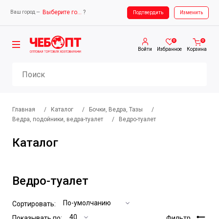
Выберите город
?
Ваш город —
Ваш город —
Выберите город
Подтвердить
Изменить
0
0
Войти
Избранное
Корзина
Главная
/
Каталог
/
Бочки, Ведра, Тазы
/
Ведра, подойники, ведра-туалет
/
Ведро-туалет
Каталог
Ведро-туалет
Сортировать:
Показывать по:
Фильтр