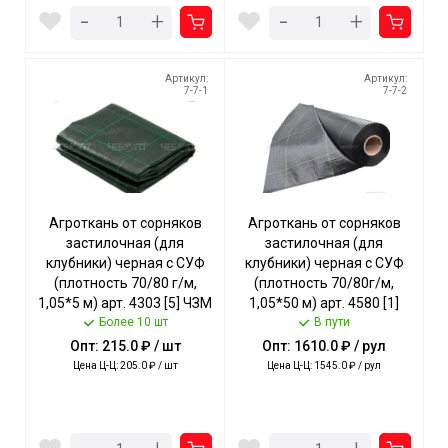
-
-
+
+
Артикул:
Артикул:
7-7-1
7-7-2
Агроткань от сорняков
Агроткань от сорняков
застилочная (для
застилочная (для
клубники) черная с СУФ
клубники) черная с СУФ
(плотность 70/80 г/м,
(плотность 70/80г/м,
1,05*5 м) арт. 4303 [5] ЧЗМ
1,05*50 м) арт. 4580 [1]
Более 10 шт
ЧЗМ
В пути
Опт: 215.0 ₽ / шт
Опт: 1610.0 ₽ / рул
Цена Ц-Ц: 205.0 ₽ / шт
Цена Ц-Ц: 1545.0 ₽ / рул