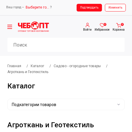
Выберите город
?
Ваш город —
Ваш город —
Выберите город
Подтвердить
Изменить
0
0
Войти
Избранное
Корзина
Главная
/
Каталог
/
Садово - огородные товары
/
Агроткань и Геотекстиль
Каталог
Подкатегории товаров
Агроткань и Геотекстиль