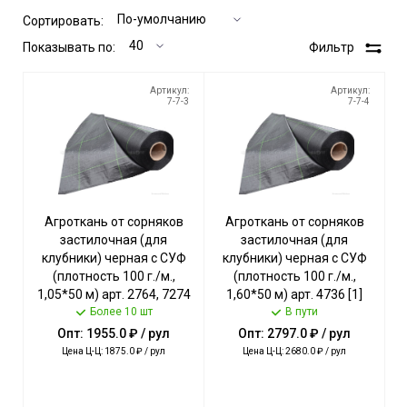
Сортировать:
Показывать по:
Фильтр
Артикул:
Артикул:
7-7-3
7-7-4
Агроткань от сорняков
Агроткань от сорняков
застилочная (для
застилочная (для
клубники) черная с СУФ
клубники) черная с СУФ
(плотность 100 г./м.,
(плотность 100 г./м.,
1,05*50 м) арт. 2764, 7274
1,60*50 м) арт. 4736 [1]
Более 10 шт
[1] ЧЗМ
ЧЗМ
В пути
Опт: 1955.0 ₽ / рул
Опт: 2797.0 ₽ / рул
Цена Ц-Ц: 1875.0 ₽ / рул
Цена Ц-Ц: 2680.0 ₽ / рул