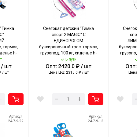
 "Тимка
Снегокат детский "Тимка
Снегок
C"
спорт 2 MAGIC" С
спо
ИЙ
ЕДИНОРОГОМ
ЛИМ
, тормоз,
буксировочный трос, тормоз,
буксиров
иденье h-
грузопод. 100 кг, сиденье h-
грузопод
 NIKA [1]
290 мм арт. ТС2-М/ЕР NIKA [1]
290 мм а
т
В пути
 / шт
Опт: 2420.0 ₽ / шт
Опт:
₽ / шт
Цена Ц-Ц: 2315.0 ₽ / шт
Цена 
-
+
+
Артикул:
Артикул:
24-7-9-22
24-7-9-13