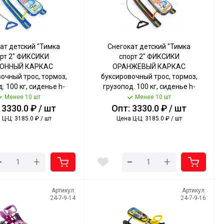
ат детский "Тимка
Снегокат детский "Тимка
рт 2" ФИКСИКИ
спорт 2" ФИКСИКИ
ОННЫЙ КАРКАС
ОРАНЖЕВЫЙ КАРКАС
очный трос, тормоз,
буксировочный трос, тормоз,
. 100 кг, сиденье h-
грузопод. 100 кг, сиденье h-
рт. ТС2/Ф22 NIKA [1]
290 мм арт. ТС2/Ф12 NIKA [1]
Менее 10 шт
Менее 10 шт
 3330.0 ₽ / шт
Опт: 3330.0 ₽ / шт
Ц-Ц: 3185.0 ₽ / шт
Цена Ц-Ц: 3185.0 ₽ / шт
-
-
+
+
Артикул:
Артикул:
24-7-9-14
24-7-9-16