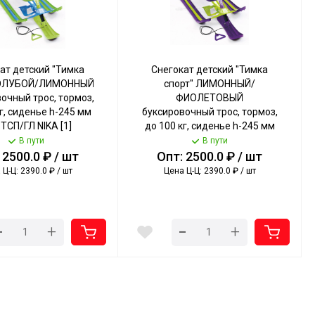
ат детский "Тимка
Снегокат детский "Тимка
ГОЛУБОЙ/ЛИМОННЫЙ
спорт" ЛИМОННЫЙ/
очный трос, тормоз,
ФИОЛЕТОВЫЙ
г, сиденье h-245 мм
буксировочный трос, тормоз,
 ТСП/ГЛ NIKA [1]
до 100 кг, сиденье h-245 мм
арт. ТСП/ЛФ NIKA [1]
В пути
В пути
 2500.0 ₽ / шт
Опт: 2500.0 ₽ / шт
Ц-Ц: 2390.0 ₽ / шт
Цена Ц-Ц: 2390.0 ₽ / шт
-
-
+
+