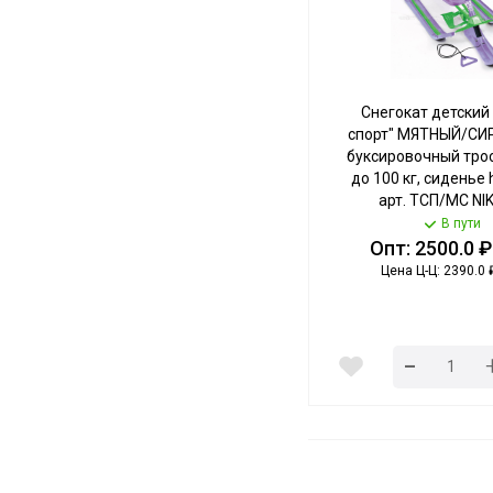
Снегокат детский
спорт" МЯТНЫЙ/С
буксировочный трос
до 100 кг, сиденье
арт. ТСП/МС NIK
В пути
Опт: 2500.0 ₽
Цена Ц-Ц: 2390.0 
-