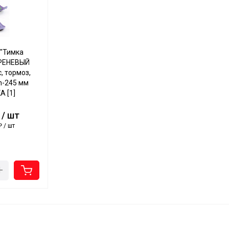
 "Тимка
ИРЕНЕВЫЙ
, тормоз,
 h-245 мм
A [1]
 / шт
₽ / шт
+