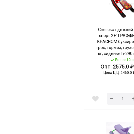
Снегокат детский
спорт 2+" ГРАФФ
КРАСНОМ буксир
трос, тормоз, грузо
кг, сиденье h-290 
ТС2+/GR NIKA 
Более 10 ш
Опт: 2575.0 ₽
Цена Ц-Ц: 2460.0 
-