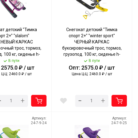
ат детский "Тимка
Снегокат детский "Тимка
рт 2+" "slalom"
спорт 2+" "winter sport"
ЕНЕВЫЙ КАРКАС
ЧЕРНЫЙ КАРКАС
очный трос, тормоз,
буксировочный трос, тормоз,
. 100 кг, сиденье h-
грузопод. 100 кг, сиденье h-
рт. ТС2+/SL NIKA [1]
290 мм арт. ТС2+/WS NIKA [1]
В пути
В пути
 2575.0 ₽ / шт
Опт: 2575.0 ₽ / шт
Ц-Ц: 2460.0 ₽ / шт
Цена Ц-Ц: 2460.0 ₽ / шт
-
-
+
+
Артикул:
Артикул:
24-7-9-24
24-7-9-25