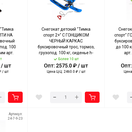
 "Тимка
Снегокат детский "Тимка
Снегок
ИТИ НА
спорт 2+" С ГОНЩИКОМ
спорт" 
овочный
ЧЕРНЫЙ КАРКАС
буксиров
под. 100
буксировочный трос, тормоз,
до 100 к
мм арт.
грузопод. 100 кг, сиденье h-
арт.
[1]
290 мм арт. ТС2+/Г NIKA [1]
т
Более 10 шт
 / шт
Опт: 2575.0 ₽ / шт
Опт:
₽ / шт
Цена Ц-Ц: 2460.0 ₽ / шт
Цена 
-
+
+
Артикул:
24-7-9-23