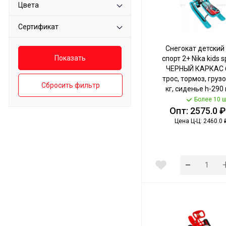
Цвета
Сертификат
Снегокат детский
спорт 2+ Nika kids s
ЧЕРНЫЙ КАРКАС б
трос, тормоз, груз
Сбросить фильтр
кг, сиденье h-290 
ТС2+/SB NIKA 
Более 10 ш
Опт: 2575.0 ₽
Цена Ц-Ц: 2460.0 
-