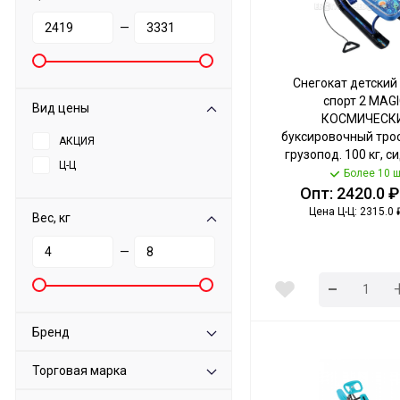
—
Снегокат детский
спорт 2 MAGI
Вид цены
КОСМИЧЕСК
буксировочный трос
АКЦИЯ
грузопод. 100 кг, с
Ц-Ц
290 мм арт. ТС2-М/К
Более 10 ш
Опт: 2420.0 ₽
Цена Ц-Ц: 2315.0 
Вес, кг
—
-
Бренд
Торговая марка