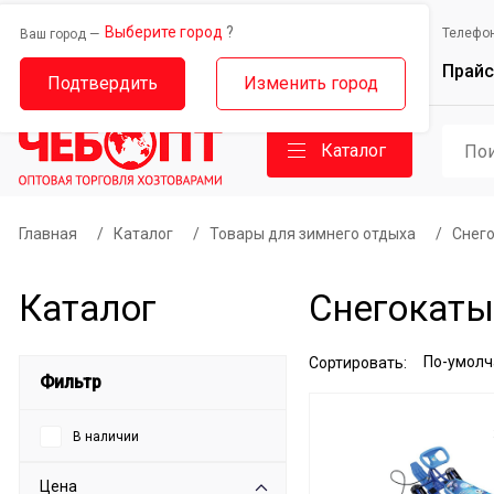
Выберите город
?
Выберите город
Телефо
Ваш город —
Ваш город —
Прайс
Дорожный проезд, 14
Базовый проезд, 9
Подтвердить
Изменить город
Каталог
Главная
/
Каталог
/
Товары для зимнего отдыха
/
Снег
Каталог
Снегокаты 
Сортировать:
Фильтр
В наличии
Цена