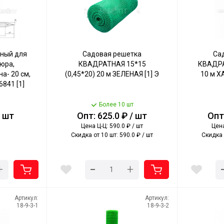
ьный для
Садовая решетка
Са
юра,
КВАДРАТНАЯ 15*15
КВАДРА
а- 20 см,
(0,45*20) 20 м ЗЕЛЕНАЯ [1] Э
10 м Х
6841 [1]
Более 10 шт
/ шт
Опт: 625.0 ₽ / шт
Опт:
Цена Ц-Ц: 590.0 ₽ / шт
Цена
Скидка от 10 шт: 590.0 ₽ / шт
Скидка 
-
+
+
Артикул:
Артикул:
18-9-3-1
18-9-3-2