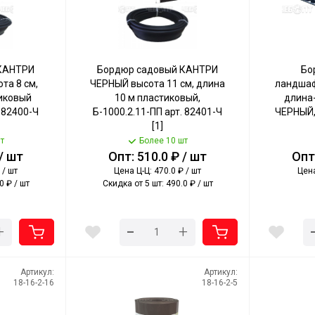
КАНТРИ
Бордюр садовый КАНТРИ
Бо
та 8 см,
ЧЕРНЫЙ высота 11 см, длина
ландшаф
тиковый
10 м пластиковый,
длина-
. 82400-Ч
Б-1000.2.11-ПП арт. 82401-Ч
ЧЕРНЫЙ, 
[1]
т
Более 10 шт
 / шт
Опт: 510.0 ₽ / шт
Опт:
 / шт
Цена Ц-Ц: 470.0 ₽ / шт
Цена
0 ₽ / шт
Скидка от 5 шт: 490.0 ₽ / шт
-
+
+
Артикул:
Артикул:
18-16-2-16
18-16-2-5