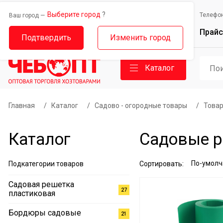
Выберите город
?
Выберите город
Телефо
Ваш город —
Ваш город —
Прайс
Дорожный проезд, 14
Базовый проезд, 9
Подтвердить
Изменить город
Каталог
Главная
/
Каталог
/
Садово - огородные товары
/
Товар
Каталог
Садовые р
Подкатегории товаров
Сортировать:
Садовая решетка
27
пластиковая
Бордюры садовые
21