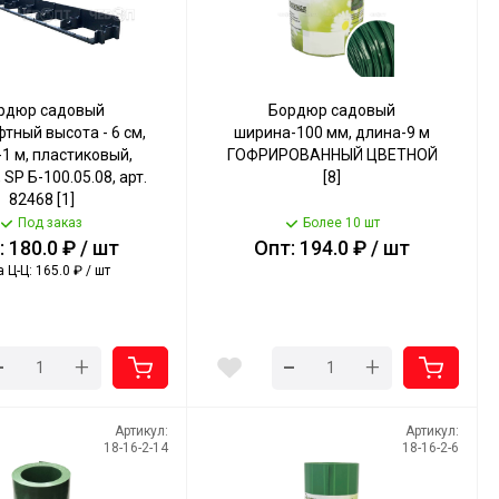
рдюр садовый
Бордюр садовый
тный высота - 6 см,
ширина-100 мм, длина-9 м
1 м, пластиковый,
ГОФРИРОВАННЫЙ ЦВЕТНОЙ
SP Б-100.05.08, арт.
[8]
82468 [1]
Под заказ
Более 10 шт
 180.0 ₽ / шт
Опт: 194.0 ₽ / шт
 Ц-Ц: 165.0 ₽ / шт
-
-
+
+
Артикул:
Артикул:
18-16-2-14
18-16-2-6