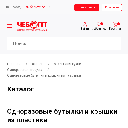
Выберите город
?
Ваш город —
Ваш город —
Выберите город
Подтвердить
Изменить
0
0
Войти
Избранное
Корзина
Главная
/
Каталог
/
Товары для кухни
/
Одноразовая посуда
/
Одноразовые бутылки и крышки из пластика
Каталог
Одноразовые бутылки и крышки
из пластика