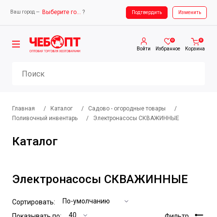
Выберите город
?
Ваш город —
Ваш город —
Выберите город
Подтвердить
Изменить
0
0
Войти
Избранное
Корзина
Главная
/
Каталог
/
Садово - огородные товары
/
Поливочный инвентарь
/
Электронасосы СКВАЖИННЫЕ
Каталог
Электронасосы СКВАЖИННЫЕ
Сортировать:
Показывать по:
Фильтр