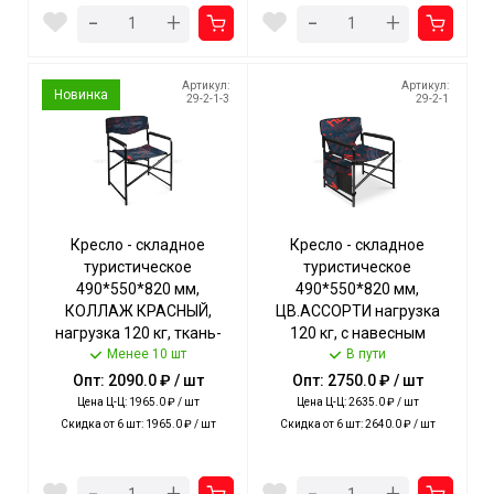
-
-
+
+
Артикул:
Артикул:
Новинка
29-2-1-3
29-2-1
Кресло - складное
Кресло - складное
туристическое
туристическое
490*550*820 мм,
490*550*820 мм,
КОЛЛАЖ КРАСНЫЙ,
ЦВ.АССОРТИ нагрузка
нагрузка 120 кг, ткань-
120 кг, с навесным
водоотталкивающая
Менее 10 шт
карманом, ткань-
В пути
пропитка арт. КС3/КК
водоотталкивающая
Опт: 2090.0 ₽ / шт
Опт: 2750.0 ₽ / шт
NIKA [2]
пропитка арт. КС2 NIKA [2]
Цена Ц-Ц: 1965.0 ₽ / шт
Цена Ц-Ц: 2635.0 ₽ / шт
Скидка от 6 шт: 1965.0 ₽ / шт
Скидка от 6 шт: 2640.0 ₽ / шт
-
-