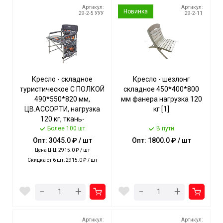
Артикул:
Артикул:
Новинка
29-2-5 УУУ
29-2-11
Кресло - складное
Кресло - шезлонг
туристическое С ПОЛКОЙ
складное 450*400*800
490*550*820 мм,
мм фанера нагрузка 120
ЦВ.АССОРТИ, нагрузка
кг [1]
120 кг, ткань-
водоотталкивающая
Более 100 шт
В пути
пропитка арт. КСП NIKA [2]
Опт: 3045.0 ₽ / шт
Опт: 1800.0 ₽ / шт
Цена Ц-Ц: 2915.0 ₽ / шт
Скидка от 6 шт: 2915.0 ₽ / шт
-
-
+
+
Артикул:
Артикул: