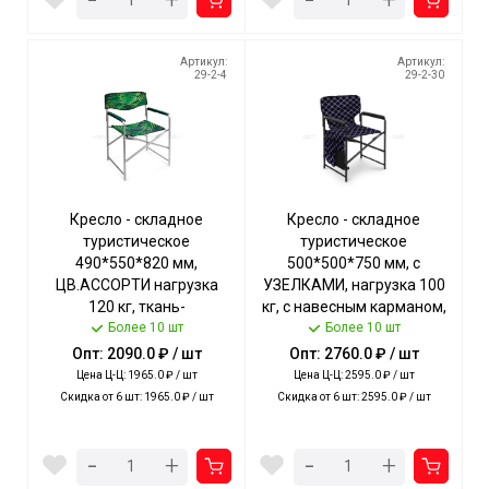
+
+
Артикул:
Артикул:
29-2-4
29-2-30
Кресло - складное
Кресло - складное
туристическое
туристическое
490*550*820 мм,
500*500*750 мм, с
ЦВ.АССОРТИ нагрузка
УЗЕЛКАМИ, нагрузка 100
120 кг, ткань-
кг, с навесным карманом,
водоотталкивающая
Более 10 шт
ткань - водооттал.
Более 10 шт
пропитка арт. КС3 NIKA [2]
пропитка арт. КС1/УЗ
Опт: 2090.0 ₽ / шт
Опт: 2760.0 ₽ / шт
NIKA [2]
Цена Ц-Ц: 1965.0 ₽ / шт
Цена Ц-Ц: 2595.0 ₽ / шт
Скидка от 6 шт: 1965.0 ₽ / шт
Скидка от 6 шт: 2595.0 ₽ / шт
-
-
+
+