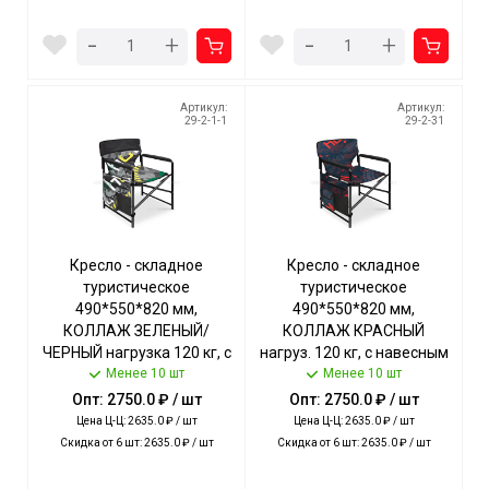
-
-
+
+
Артикул:
Артикул:
29-2-1-1
29-2-31
Кресло - складное
Кресло - складное
туристическое
туристическое
490*550*820 мм,
490*550*820 мм,
КОЛЛАЖ ЗЕЛЕНЫЙ/
КОЛЛАЖ КРАСНЫЙ
ЧЕРНЫЙ нагрузка 120 кг, с
нагруз. 120 кг, с навесным
навесным карманом,
Менее 10 шт
карманом, ткань-
Менее 10 шт
ткань-водоот.пропитка
водооттал. пропитка арт.
Опт: 2750.0 ₽ / шт
Опт: 2750.0 ₽ / шт
арт. КС2/КЗ NIKA [2]
КС2/КК NIKA [2]
Цена Ц-Ц: 2635.0 ₽ / шт
Цена Ц-Ц: 2635.0 ₽ / шт
Скидка от 6 шт: 2635.0 ₽ / шт
Скидка от 6 шт: 2635.0 ₽ / шт