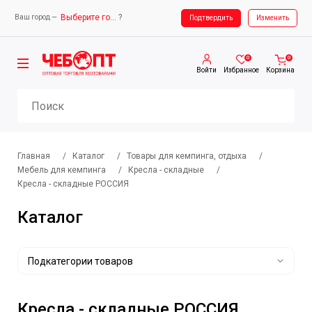
Выберите город
?
Ваш город —
Ваш город —
Выберите город
Подтвердить
Изменить
0
0
Войти
Избранное
Корзина
Главная
/
Каталог
/
Товары для кемпинга, отдыха
/
Мебель для кемпинга
/
Кресла - складные
/
Кресла - складные РОССИЯ
Каталог
Подкатегории товаров
Кресла - складные РОССИЯ