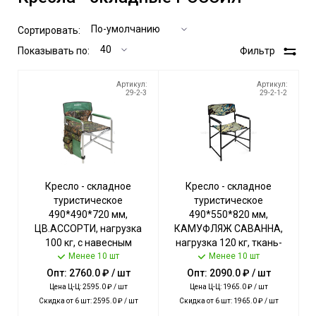
Сортировать:
Показывать по:
Фильтр
Артикул:
Артикул:
29-2-3
29-2-1-2
Кресло - складное
Кресло - складное
туристическое
туристическое
490*490*720 мм,
490*550*820 мм,
ЦВ.АССОРТИ, нагрузка
КАМУФЛЯЖ САВАННА,
100 кг, с навесным
нагрузка 120 кг, ткань-
карманом, ткань -
Менее 10 шт
водоотталкивающая
Менее 10 шт
водооттал.пропитка арт.
пропитка арт. КС3/КС
Опт: 2760.0 ₽ / шт
Опт: 2090.0 ₽ / шт
КС1 NIKA [2]
NIKA [2]
Цена Ц-Ц: 2595.0 ₽ / шт
Цена Ц-Ц: 1965.0 ₽ / шт
Скидка от 6 шт: 2595.0 ₽ / шт
Скидка от 6 шт: 1965.0 ₽ / шт