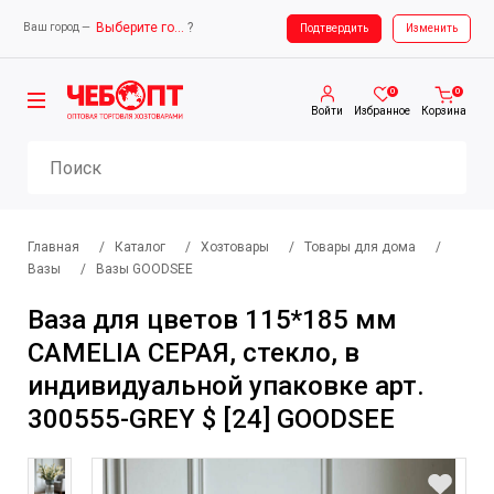
Выберите город
?
Ваш город —
Ваш город —
Выберите город
Подтвердить
Изменить
0
0
Войти
Избранное
Корзина
Главная
/
Каталог
/
Хозтовары
/
Товары для дома
/
Вазы
/
Вазы GOODSEE
Ваза для цветов 115*185 мм
CAMELIA СЕРАЯ, стекло, в
индивидуальной упаковке арт.
300555-GREY $ [24] GOODSEE