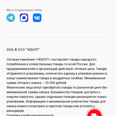
Мы в социальных сетях:
2026 © ООО "ЧЕБОПТ"
Оптовая компания «ЧЕБОПТ» поставляет товары народного
потребления и хозяйственные товары по всей России. Для
предпринимателей и организаций действует оптовая цена. Товары
отгружаются упаковками, количество единиц в упаковке указано в
конце наименования товара в квадратных скобках. Минимальная
ЧЕБОПТ
сумма оптового заказа — 25 000 рублей.
Возникли вопросы? Напишите
Физические лица могут приобретать товары по розничной цене без
нам и мы обязательно
минимальной суммы заказа. Большинство товаров доступно к
поможем
покупке поштучно, однако отдельные позиции реализуются только
упаковками. Информацию о минимальном количестве товара для
заказа можно посмотреть в карточке товара или уточнить у
менеджера.
Политика конфиденциальности