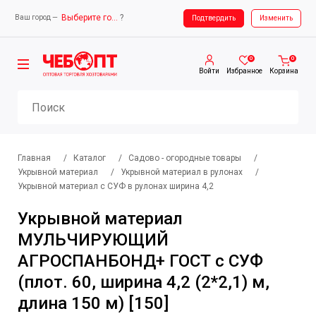
Выберите город
?
Ваш город —
Ваш город —
Выберите город
Подтвердить
Изменить
0
0
Войти
Избранное
Корзина
Главная
/
Каталог
/
Садово - огородные товары
/
Укрывной материал
/
Укрывной материал в рулонах
/
Укрывной материал с СУФ в рулонах ширина 4,2
Укрывной материал
МУЛЬЧИРУЮЩИЙ
АГРОСПАНБОНД+ ГОСТ с СУФ
(плот. 60, ширина 4,2 (2*2,1) м,
длина 150 м) [150]