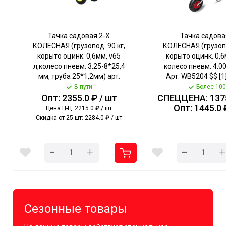
Тачка садовая 2-Х
Тачка садова
КОЛЕСНАЯ (грузопод. 90 кг,
КОЛЕСНАЯ (грузопо
корыто оцинк. 0,6мм, v65
корыто оцинк. 0,6
л,колесо пневм. 3.25-8*25,4
колесо пневм. 4.0
мм, труба 25*1,2мм) арт.
Арт. WB5204 $$ [1
12.65.90 [1] РОССИЯ
урожай
В пути
Более 100
КРАСНЫЙ
Опт: 2355.0 ₽ / шт
СПЕЦЦЕНА: 1375
Опт: 1445.0 
Цена Ц-Ц: 2215.0 ₽ / шт
Скидка от 25 шт: 2284.0 ₽ / шт
-
-
+
+
Сезонные товары