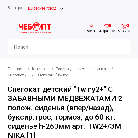
Ваш город —
Выберите город
0
0
Войти
Избранное
Корзина
Главная
/
Каталог
/
Товары для зимнего отдыха
/
Снегокаты
/
Снегокаты "Twiny2"
Снегокат детский "Twiny2+" С
ЗАБАВНЫМИ МЕДВЕЖАТАМИ 2
полож. сиденья (впер/назад),
буксир.трос, тормоз, до 60 кг,
сиденье h-260мм арт. TW2+/ЗМ
NIKA [1]