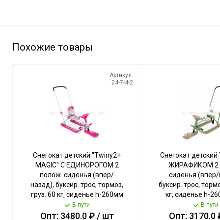
Похожие товары
Артикул:
24-7-4-2
Снегокат детский "Twiny2+
Снегокат детский 
MAGIC" С ЕДИНОРОГОМ 2
ЖИРАФИКОМ 2 
полож. сиденья (впер/
сиденья (впер/
назад), буксир. трос, тормоз,
буксир. трос, тормо
груз. 60 кг, сиденье h-260мм
кг, сиденье h-26
арт. TW2-М/ЕР NIKA [1]
TW2+/Ж NIKA
В пути
В пути
Опт: 3480.0 ₽ / шт
Опт: 3170.0 