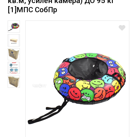
кв.м, усилен камера) ДО 95 кг
[1]МПС СобПр