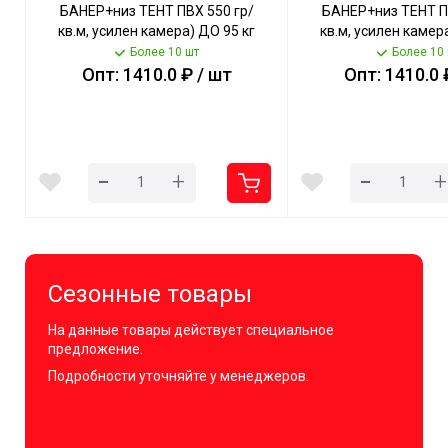
БАНЕР+низ ТЕНТ ПВХ 550 гр/
БАНЕР+низ ТЕНТ П
кв.м, усилен камера) ДО 95 кг
кв.м, усилен камер
[1]МПС СобПр
[1]МПС Со
Более 10 шт
Более 10
Опт: 1410.0 ₽ / шт
Опт: 1410.0 
-
-
+
+
Сезонные товары
На данные товары действует специальное
предложение.
Подробности уточняйте у менеджеров.