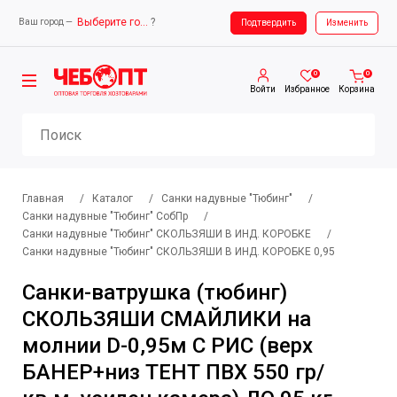
Выберите город
?
Ваш город —
Ваш город —
Выберите город
Подтвердить
Изменить
0
0
Войти
Избранное
Корзина
Главная
/
Каталог
/
Санки надувные "Тюбинг"
/
Санки надувные "Тюбинг" СобПр
/
Санки надувные "Тюбинг" СКОЛЬЗЯШИ В ИНД. КОРОБКЕ
/
Санки надувные "Тюбинг" СКОЛЬЗЯШИ В ИНД. КОРОБКЕ 0,95
Санки-ватрушка (тюбинг)
СКОЛЬЗЯШИ СМАЙЛИКИ на
молнии D-0,95м С РИС (верх
БАНЕР+низ ТЕНТ ПВХ 550 гр/