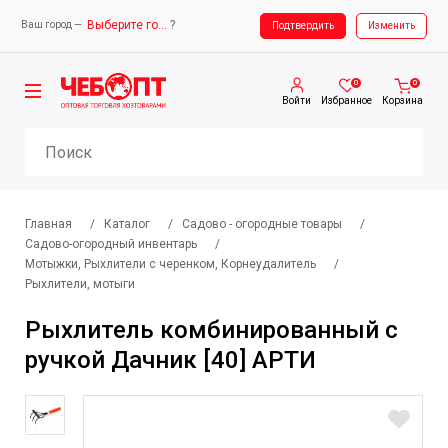
Выберите город
?
Ваш город —
Ваш город —
Выберите город
Подтвердить
Изменить
0
0
Войти
Избранное
Корзина
Главная
/
Каталог
/
Садово - огородные товары
/
Садово-огородный инвентарь
/
Мотыжки, Рыхлители с черенком, Корнеудалитель
/
Рыхлители, мотыги
Рыхлитель комбинированный с
ручкой Дачник [40] АРТИ