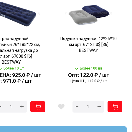
трас надувной
Подушка надувная 42*26*10
льный 76*185*22 см,
см арт. 67121 $$ [36]
альная нагрузка до
BESTWAY
г арт. 67000 $ [6]
BESTWAY
Более 10 шт
Более 100 шт
НА: 925.0 ₽ / шт
Опт: 122.0 ₽ / шт
: 971.0 ₽ / шт
Цена Ц-Ц: 112.0 ₽ / шт
-
-
+
+