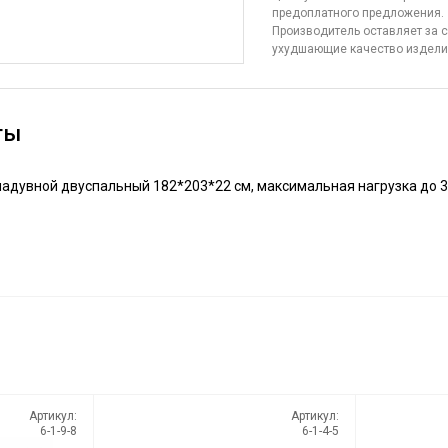
предоплатного предложения.
Производитель оставляет за с
ухудшающие качество издел
ты
дувной двуспальный 182*203*22 см, максимальная нагрузка до 30
Артикул:
Артикул:
6-1-9-8
6-1-4-5