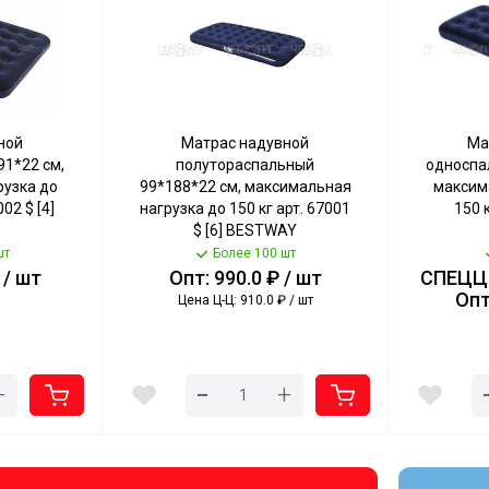
ной
Матрас надувной
Ма
1*22 см,
полутораспальный
односпа
узка до
99*188*22 см, максимальная
максим
02 $ [4]
нагрузка до 150 кг арт. 67001
150 к
$ [6] BESTWAY
шт
Более 100 шт
 / шт
Опт: 990.0 ₽ / шт
СПЕЦЦЕ
Опт
Цена Ц-Ц: 910.0 ₽ / шт
-
+
+