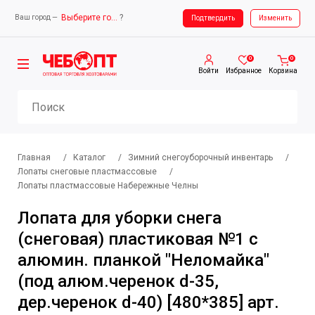
Выберите город
?
Ваш город —
Ваш город —
Выберите город
Подтвердить
Изменить
0
0
Войти
Избранное
Корзина
Главная
/
Каталог
/
Зимний снегоуборочный инвентарь
/
Лопаты снеговые пластмассовые
/
Лопаты пластмассовые Набережные Челны
Лопата для уборки снега
(снеговая) пластиковая №1 с
алюмин. планкой "Неломайка"
(под алюм.черенок d-35,
дер.черенок d-40) [480*385] арт.