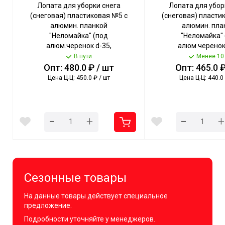
Лопата для уборки снега
Лопата для убор
(снеговая) пластиковая №5 с
(снеговая) пласти
алюмин. планкой
алюмин. пла
"Неломайка" (под
"Неломайка" 
алюм.черенок d-35,
алюм.черенок 
дер.черенок d-40) [407*547]
дер.черенок d-40)
В пути
Менее 10
арт. 51007-1 [5]
арт. 51003-1
Опт: 480.0 ₽ / шт
Опт: 465.0 ₽
Цена Ц-Ц: 450.0 ₽ / шт
Цена Ц-Ц: 440.0 
-
-
+
+
Сезонные товары
На данные товары действует специальное
предложение.
Подробности уточняйте у менеджеров.