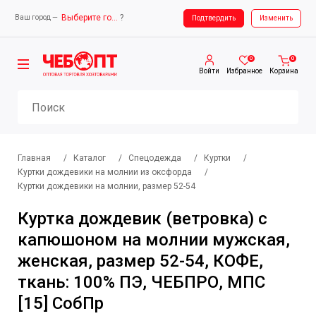
Выберите город
?
Ваш город —
Ваш город —
Выберите город
Подтвердить
Изменить
0
0
Войти
Избранное
Корзина
Главная
/
Каталог
/
Спецодежда
/
Куртки
/
Куртки дождевики на молнии из оксфорда
/
Куртки дождевики на молнии, размер 52-54
Куртка дождевик (ветровка) с
капюшоном на молнии мужская,
женская, размер 52-54, КОФЕ,
ткань: 100% ПЭ, ЧЕБПРО, МПС
[15] СобПр