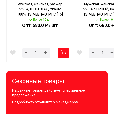
мужская, женская, размер
мужская, женская
52-54, ШОКОЛАД, ткань:
52-54, ЧЕРНЫЙ, тк
100% ПЭ, ЧЕБПРО, МПС [15]
ПЭ, ЧЕБПРО, МПС [
СобПр
Более 10 шт
Более 10
Опт: 680.0 ₽ / шт
Опт: 680.0 ₽
-
-
+
+
Сезонные товары
На данные товары действует специальное
предложение.
Подробности уточняйте у менеджеров.