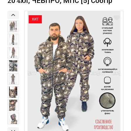
20%хл, ЧЕБПРО, МПС [5] СобПр
ХИТ