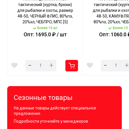
тактический (куртка, брюки)
тактический (курт
для рыбалки и охоты, размер
для рыбалки и охо
48-50, ЧЕРНЫЙ ФЛИС, 80%пэ,
48-50, КАМУФЛЯ
20%хл, ЧЕБПРО, МПС [5]
80%пэ, 20%хл, ЧЕ
СобПр
[5] СобП
Более 10 шт
Более 10
Опт: 1695.0 ₽ / шт
Опт: 1060.0 
-
-
+
+
Сезонные товары
На данные товары действует специальное
предложение.
Подробности уточняйте у менеджеров.