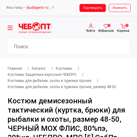
Выберите город
?
Ваш город —
Ваш город —
Выберите город
Подтвердить
Изменить
0
0
Войти
Избранное
Корзина
Главная
/
Каталог
/
Костюмы
/
Костюмы Защитные взрослые ЧЕБПРО
/
Костюмы для рыбалки, охоты и туризма прочие
/
Костюмы для рыбалки, охоты и туризма прочие, размер 48-50
Костюм демисезонный
тактический (куртка, брюки) для
рыбалки и охоты, размер 48-50,
ЧЕРНЫЙ МОХ ФЛИС, 80%пэ,