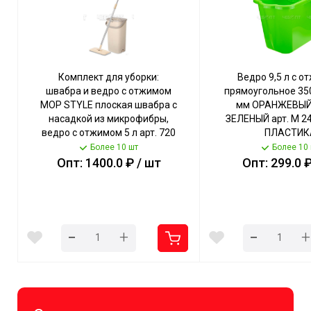
Комплект для уборки:
Ведро 9,5 л с о
швабра и ведро с отжимом
прямоугольное 35
MOP STYLE плоская швабра с
мм ОРАНЖЕВЫЙ
насадкой из микрофибры,
ЗЕЛЕНЫЙ арт. М 24
ведро с отжимом 5 л арт. 720
ПЛАСТИК
[6] ДУНЬЯ
Более 10 шт
Более 10
Опт: 1400.0 ₽ / шт
Опт: 299.0 ₽
-
-
+
+