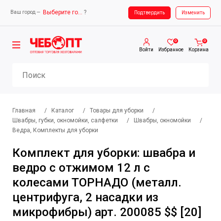
Выберите город
?
Ваш город —
Ваш город —
Выберите город
Подтвердить
Изменить
0
0
Войти
Избранное
Корзина
Главная
/
Каталог
/
Товары для уборки
/
Швабры, губки, окномойки, салфетки
/
Швабры, окномойки
/
Ведра, Комплекты для уборки
Комплект для уборки: швабра и
ведро с отжимом 12 л с
колесами ТОРНАДО (металл.
центрифуга, 2 насадки из
микрофибры) арт. 200085 $$ [20]