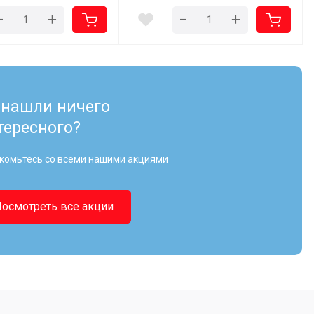
-
-
+
+
 нашли ничего
тересного?
комьтесь со всеми нашими акциями
Посмотреть все акции