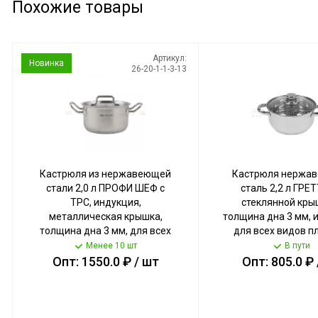
Похожие товары
Артикул:
Новинка
26-20-1-1-3-13
Кастрюля из нержавеющей
Кастрюля нержа
стали 2,0 л ПРОФИ ШЕФ с
сталь 2,2 л ГРЕТ
ТРС, индукция,
стеклянной кры
металлическая крышка,
толщина дна 3 мм, 
толщина дна 3 мм, для всех
для всех видов пл
видов плит арт. GR-PR-02 [4]
KT04-D-22 [8] К
Менее 10 шт
В пути
КАТУНЬ
Опт: 1550.0 ₽ / шт
Опт: 805.0 ₽ 