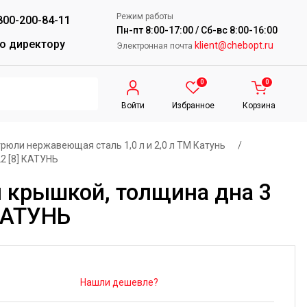
Режим работы
800-200-84-11
Пн-пт 8:00-17:00 / Сб-вс 8:00-16:00
о директору
klient@chebopt.ru
Электронная почта
0
0
Войти
Избранное
Корзина
рюли нержавеющая сталь 1,0 л и 2,0 л ТМ Катунь
/
2 [8] КАТУНЬ
й крышкой, толщина дна 3
 КАТУНЬ
Нашли дешевле?