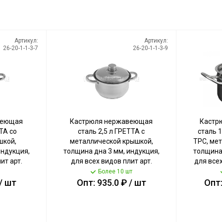
Артикул:
Артикул:
26-20-1-1-3-7
26-20-1-1-3-9
веющая
Кастрюля нержавеющая
Кастр
ТА со
сталь 2,5 л ГРЕТТА с
сталь 
шкой,
металлической крышкой,
ТРС, ме
индукция,
толщина дна 3 мм, индукция,
толщина 
ит арт.
для всех видов плит арт.
для всех
АТУНЬ
KT04-D-25м [4] КАТУНЬ
ОБ
Более 10 шт
/ шт
Опт: 935.0 ₽ / шт
Опт: