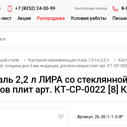
+7 (8352) 24-00-99
8-
н
Бесплатный звонок
-лист
Акции
Распродажа
Условия работы
Письм
щей стали
/
Кастрюля нержавеющая сталь 1,0 л и 2,0 л
/
Каст
 толщина дна 3 мм, индукция, для всех видов плит арт. КТ-СР-002
ль 2,2 л ЛИРА со стеклянно
ов плит арт. КТ-СР-0022 [8]
Артикул: 26-20-1-1-3-8*