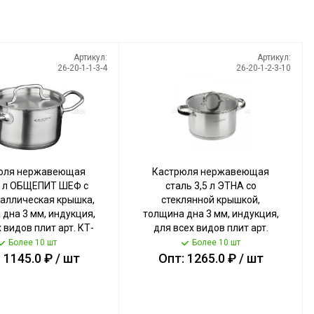
Артикул:
Артикул:
26-20-1-1-3-4
26-20-1-2-3-10
юля нержавеющая
Кастрюля нержавеющая
1 л ОБЩЕПИТ ШЕФ с
сталь 3,5 л ЭТНА со
таллическая крышка,
стеклянной крышкой,
дна 3 мм, индукция,
толщина дна 3 мм, индукция,
 видов плит арт. КТ-
для всех видов плит арт.
-01 [4] КАТУНЬ
KT21-D-20 [4] КАТУНЬ
Более 10 шт
Более 10 шт
 1145.0 ₽ / шт
Опт: 1265.0 ₽ / шт