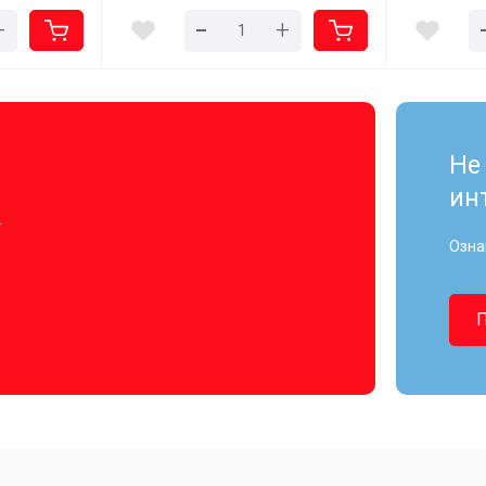
-
+
+
Не
ин
.
Озна