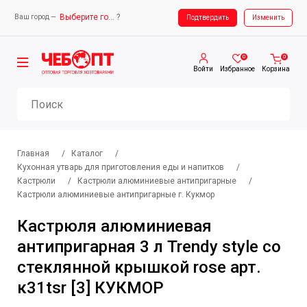
Выберите город
?
Ваш город —
Ваш город —
Выберите город
Подтвердить
Изменить
0
0
Войти
Избранное
Корзина
Главная
/
Каталог
/
Кухонная утварь для приготовления еды и напитков
/
Кастрюли
/
Кастрюли алюминиевые антипригарные
/
Кастрюли алюминиевые антипригарные г. Кукмор
Кастрюля алюминиевая
антипригарная 3 л Trendy style со
стеклянной крышкой rose арт.
к31tsr [3] КУКМОР