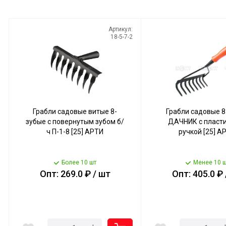
Артикул:
18-5-7-2
Грабли садовые витые 8-
Грабли садовые 8
зубые с повернутым зубом б/
ДАЧНИК с пласт
ч П-1-8 [25] АРТИ
ручкой [25] А
Более 10 шт
Менее 10 ш
Опт: 269.0 ₽ / шт
Опт: 405.0 ₽ 