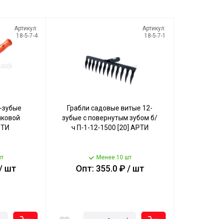
Артикул:
Артикул:
18-5-7-4
18-5-7-1
-зубые
Грабли садовые витые 12-
иковой
зубые с повернутым зубом б/
РТИ
ч П-1-12-1500 [20] АРТИ
т
Менее 10 шт
/ шт
Опт: 355.0 ₽ / шт