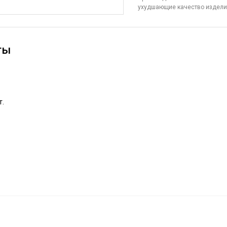
ухудшающие качество издел
ты
т.