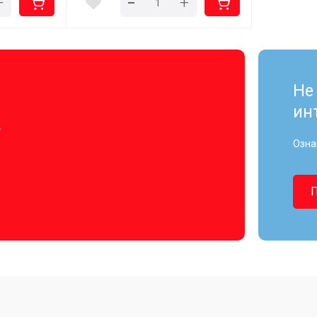
-
+
+
Не
ин
.
Озна