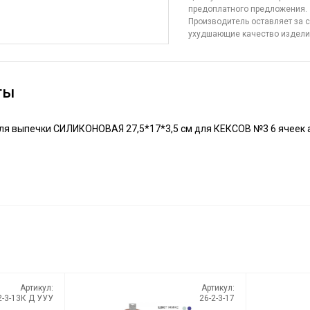
предоплатного предложения.
Производитель оставляет за с
ухудшающие качество издел
ты
 выпечки СИЛИКОНОВАЯ 27,5*17*3,5 см для КЕКСОВ №3 6 ячеек ар
Артикул:
Артикул:
2-3-13К Д УУУ
26-2-3-17