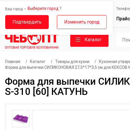
Выберите город
?
Выберите город
Телефо
Ваш город —
Ваш город —
Прайс
Дорожный проезд, 14
Базовый проезд, 9
Подтвердить
Изменить город
Каталог
Главная
/
Каталог
/
Товары для кухни
/
Кухонная утвар
Форма для выпечки СИЛИКОНОВАЯ 27,5*17*3,5 см для КЕКСОВ №3
Форма для выпечки СИЛИКО
S-310 [60] КАТУНЬ