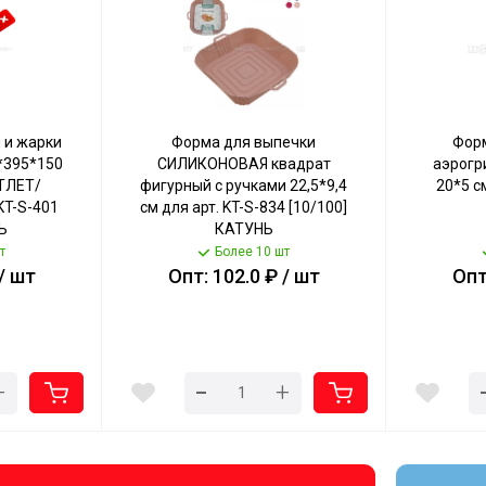
 и жарки
Форма для выпечки
Фор
395*150
СИЛИКОНОВАЯ квадрат
аэрог
ТЛЕТ/
фигурный с ручками 22,5*9,4
20*5 см
KT-S-401
см для арт. KT-S-834 [10/100]
Ь
КАТУНЬ
т
Более 10 шт
/ шт
Опт: 102.0 ₽ / шт
Опт
-
+
+