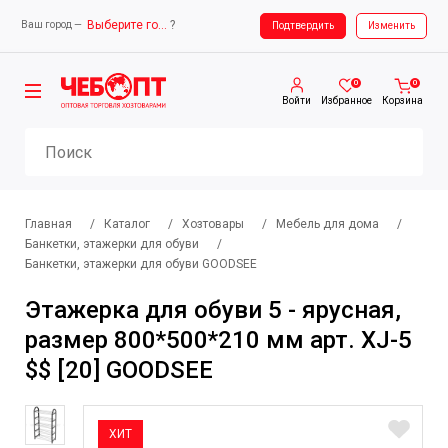
Выберите город
?
Ваш город —
Ваш город —
Выберите город
Подтвердить
Изменить
0
0
Войти
Избранное
Корзина
Главная
/
Каталог
/
Хозтовары
/
Мебель для дома
/
Банкетки, этажерки для обуви
/
Банкетки, этажерки для обуви GOODSEE
Этажерка для обуви 5 - ярусная,
размер 800*500*210 мм арт. XJ-5
$$ [20] GOODSEE
ХИТ