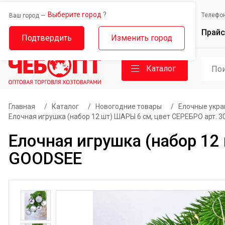
Выберите город
?
Выберите город
Телефо
Ваш город —
Ваш город —
Прайс
Дорожный проезд, 14
Базовый проезд, 9
Подтвердить
Изменить город
Каталог
Главная
/
Каталог
/
Новогодние товары
/
Елочные укр
Елочная игрушка (набор 12 шт) ШАРЫ 6 см, цвет СЕРЕБРО арт. 3
Елочная игрушка (набор 12 
GOODSEE