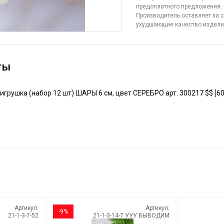
предоплатного предложения.
Производитель оставляет за с
ухудшающие качество издел
ты
грушка (набор 12 шт) ШАРЫ 6 см, цвет СЕРЕБРО арт. 300217 $$ [6
Артикул:
Артикул:
-9%
21-1-3-7-52
21-1-3-14-7 УУУ ВЫВОДИМ