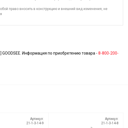
обой право вносить в конструкцию и внешний вид изменения, не
ия
0] GOODSEE. Информация по приобретению товара -
8-800-200-
Артикул:
Артикул:
21-1-3-14-9
21-1-3-14-8