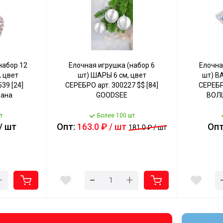
набор 12
Елочная игрушка (набор 6
Елочна
 цвет
шт) ШАРЫ 6 см, цвет
шт) В
39 [24]
СЕРЕБРО арт. 300227 $$ [84]
СЕРЕБРО
рана
GOODSEE
ВОЛ
т
Более 100 шт
/ шт
Опт:
163.0 ₽ / шт
Опт
181.0 ₽ / шт
-
+
+