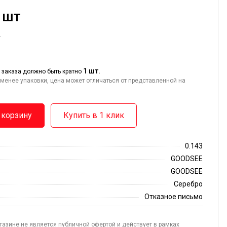
/ шт
т
1 шт.
 заказа должно быть кратно
менее упаковки, цена может отличаться от представленной на
 корзину
Купить в 1 клик
0.143
GOODSEE
GOODSEE
Серебро
Отказное письмо
газине не является публичной офертой и действует в рамках