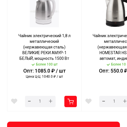
Чайник электрический 1,8 л
Чайник электричес
металлический
металличес
(нержавеющая сталь)
(нержавеющая 
ВЕЛИКИЕ РЕКИ АМУР-1
HOMESTAR HS-
БЕЛЫЙ, мощность 1500 Вт
автомат, инди
[12]
мощность 1500 
Более 100 шт
Более 10
003013 [12] 
Опт: 1085.0 ₽ / шт
Опт: 550.0 ₽
Цена Ц-Ц: 1040.0 ₽ / шт
-
-
+
+