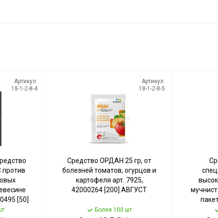
Артикул:
Артикул:
18-1-2-8-4
18-1-2-8-5
средство
Средство ОРДАН 25 гр, от
Ср
 против
болезней томатов, огурцов и
спец
ковых
картофеля арт. 7925,
высок
ревесине
42000264 [200] АВГУСТ
мучнист
00495 [50]
пакет
51000
шт
Более 100 шт