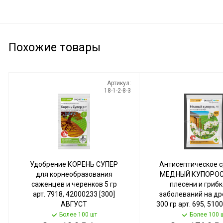
Похожие товары
Артикул:
18-1-2-8-3
Удобрение КОРЕНЬ СУПЕР
Антисептическое 
для корнеобразования
МЕДНЫЙ КУПОРОС
саженцев и черенков 5 гр
плесени и гриб
арт. 7918, 42000233 [300]
заболеваний на д
АВГУСТ
300 гр арт. 695, 510
АВГУСТ
Более 100 шт
Более 100 