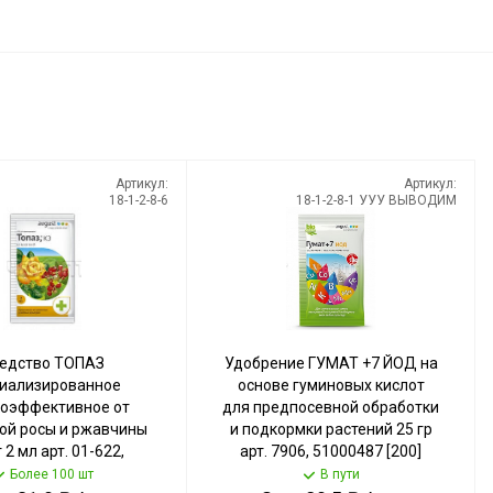
Артикул:
Артикул:
18-1-2-8-6
18-1-2-8-1 УУУ ВЫВОДИМ
едство ТОПАЗ
Удобрение ГУМАТ +7 ЙОД на
иализированное
основе гуминовых кислот
оэффективное от
для предпосевной обработки
ой росы и ржавчины
и подкормки растений 25 гр
 2 мл арт. 01-622,
арт. 7906, 51000487 [200]
519 [200] АВГУСТ
АВГУСТ
Более 100 шт
В пути