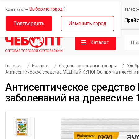
Выберите город
?
Выберите город
Телефо
Ваш город —
Ваш город —
Прайс
Дорожный проезд, 14
Базовый проезд, 9
Подтвердить
Изменить город
Каталог
Главная
/
Каталог
/
Садово - огородные товары
/
Удобр
Антисептическое средство МЕДНЫЙ КУПОРОС против плесени и г
Антисептическое средство
заболеваний на древесине 1