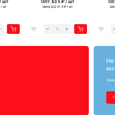
/ шт
Опт: 63.5 ₽ / шт
Опт
 / шт
Цена Ц-Ц: 61.0 ₽ / шт
Цен
-
+
+
Не
ин
.
Озна