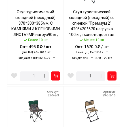
Стул туристический
Стул туристический
складной (походный)
складной (походный) со
370*300*385мм, С
спинкой "Премиум 2"
КАМНЯМИ И КЛЕНОВЫМИ
420*420*670 нагрузка
ЛИСТЬЯМИ нагруз90 кг,
100 кг, ткань-водооттал.
Более 10 шт
ткань-
пропитка, ЦВ,АССОРТИ,
Менее 10 шт
водоотталкивающая
арт. ПСП2 NIKA [5]
Опт: 495.0 ₽ / шт
Опт: 1670.0 ₽ / шт
пропитка арт. ПС+/4 NIKA
Цена Ц-Ц: 465.0 ₽ / шт
Цена Ц-Ц: 1570.0 ₽ / шт
[5]
Скидка от 5 шт: 465.0 ₽ / шт
Скидка от 5 шт: 1570.0 ₽ / шт
-
-
+
+
Артикул:
Артикул:
29-5-2-3
29-5-2-16