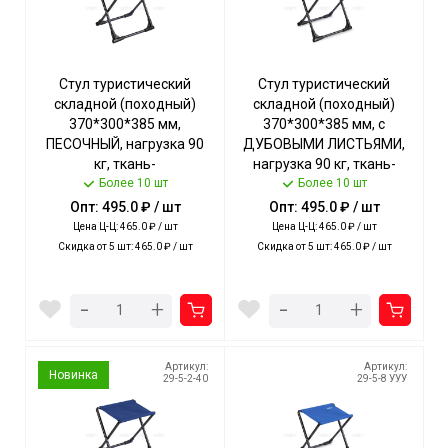
Стул туристический
Стул туристический
складной (походный)
складной (походный)
370*300*385 мм,
370*300*385 мм, с
ПЕСОЧНЫЙ, нагрузка 90
ДУБОВЫМИ ЛИСТЬЯМИ,
кг, ткань-
нагрузка 90 кг, ткань-
водоотталкивающая
Более 10 шт
водоотталкивающая
Более 10 шт
пропитка арт. ПС+/П NIKA
пропитка арт. ПС+/3 NIKA
Опт: 495.0 ₽ / шт
Опт: 495.0 ₽ / шт
[5]
[5]
Цена Ц-Ц: 465.0 ₽ / шт
Цена Ц-Ц: 465.0 ₽ / шт
Скидка от 5 шт: 465.0 ₽ / шт
Скидка от 5 шт: 465.0 ₽ / шт
-
-
+
+
Артикул:
Артикул:
Новинка
29-5-2-40
29-5-8 УУУ