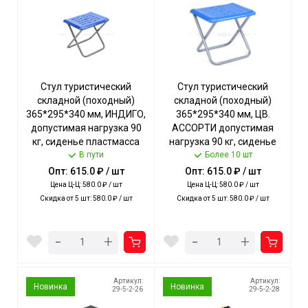
Стул туристический
Стул туристический
складной (походный)
складной (походный)
365*295*340 мм, ИНДИГО,
365*295*340 мм, ЦВ.
допустимая нагрузка 90
АССОРТИ допустимая
кг, сиденье пластмасса
нагрузка 90 кг, сиденье
арт. ПСП4/И NIKA [5]
В пути
пластмасса арт. ПСП4
Более 10 шт
NIKA [5]
Опт: 615.0 ₽ / шт
Опт: 615.0 ₽ / шт
Цена Ц-Ц: 580.0 ₽ / шт
Цена Ц-Ц: 580.0 ₽ / шт
Скидка от 5 шт: 580.0 ₽ / шт
Скидка от 5 шт: 580.0 ₽ / шт
-
-
+
+
Артикул:
Артикул:
Новинка
Новинка
29-5-2-26
29-5-2-28