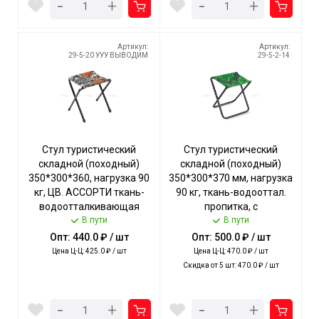
-
-
+
+
Артикул:
Артикул:
29-5-20 УУУ ВЫВОДИМ
29-5-2-14
Стул туристический
Стул туристический
складной (походный)
складной (походный)
350*300*360, нагрузка 90
350*300*370 мм, нагрузка
кг, ЦВ. АССОРТИ ткань-
90 кг, ткань-водооттал.
водоотталкивающая
пропитка, с
пропитка арт. ДС NIKA [5]
В пути
ТРОПИЧЕСКИМИ
В пути
ЛИСТЬЯМИ ТЕМНЫЙ арт.
Опт: 440.0 ₽ / шт
Опт: 500.0 ₽ / шт
ПС/2 NIKA [5]
Цена Ц-Ц: 425.0 ₽ / шт
Цена Ц-Ц: 470.0 ₽ / шт
Скидка от 5 шт: 470.0 ₽ / шт
-
-
+
+