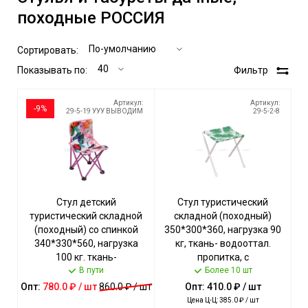
походные РОССИЯ
Сортировать:
Показывать по:
Фильтр
Артикул:
Артикул:
-9%
29-5-19 УУУ ВЫВОДИМ
29-5-2-8
Стул детский
Стул туристический
туристический складной
складной (походный)
(походный) со спинкой
350*300*360, нагрузка 90
340*330*560, нагрузка
кг, ткань- водооттал.
100 кг. ткань-
пропитка, с
водотталкивающая
В пути
ТРОПИЧЕСКИМИ
Более 10 шт
пропитка арт. ПСПД NIKA
ЛИСТЬЯМИ СВЕТЛАЯ арт.
Опт:
780.0 ₽ / шт
860.0 ₽ / шт
Опт: 410.0 ₽ / шт
[5]
ДС/1 NIKA [5]
Цена Ц-Ц: 385.0 ₽ / шт