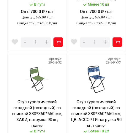
водоотталкивающая
В пути
нагрузка 90кг,ткань-
Менее 10 шт
пропитка арт. ПС2/С NIKA
водоот.пропитка арт.
Опт: 700.0 ₽ / шт
Опт: 700.0 ₽ / шт
[5]
ПС2/2 NIKA [5]
Цена Ц-Ц: 655.0 ₽ / шт
Цена Ц-Ц: 655.0 ₽ / шт
Скидка от 5 шт: 655.0 ₽ / шт
Скидка от 5 шт: 655.0 ₽ / шт
-
-
+
+
Артикул:
Артикул:
29-5-2-32
29-5-9 УУУ
Стул туристический
Стул туристический
складной (походный) со
складной (походный) со
спинкой 380*360*650 мм,
спинкой 380*360*650 мм,
ХАКИ, нагрузка 90 кг,
ЦВ. АССОРТИ нагрузка 90
ткань-
кг, ткань-
водоотталкивающая
В пути
водоотталкивающая
Более 10 шт