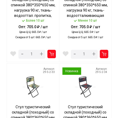
спинкой 380*350*650 мм,
спинкой 380*350*650 мм,
нагрузка 90 кг, ткань-
нагрузка 90 кг, ткань-
водооттал. пропитка,
водоотталкивающая
СИНИЙ арт. ПС3/С NIKA [5]
Более 10 шт
пропитка, ЦВ.АССОРТИ
Менее 10 шт
арт. ПС3 NIKA [5]
Опт: 705.0 ₽ / шт
Опт: 705.0 ₽ / шт
Цена Ц-Ц: 665.0 ₽ / шт
Цена Ц-Ц: 665.0 ₽ / шт
Скидка от 5 шт: 665.0 ₽ / шт
Скидка от 5 шт: 665.0 ₽ / шт
-
-
+
+
Артикул:
Артикул:
Новинка
29-5-2-33
29-5-2-34
Стул туристический
Стул туристический
складной (походный) со
складной (походный) со
спинкой 380*360*650 мм,
спинкой 380*360*650 мм,