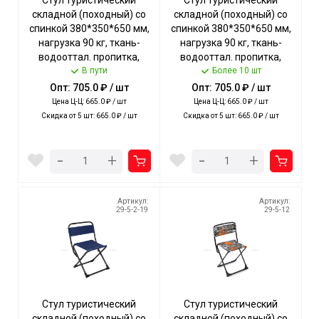
Стул туристический
Стул туристический
складной (походный) со
складной (походный) со
спинкой 380*350*650 мм,
спинкой 380*350*650 мм,
нагрузка 90 кг, ткань-
нагрузка 90 кг, ткань-
водооттал. пропитка,
водооттал. пропитка,
КОЛЛАЖ ЗЕЛЕНЫЙ арт.
В пути
ПЕСОЧНЫЙ арт. ПС3/П
Более 10 шт
ПС3/КЗ NIKA [5]
NIKA [5]
Опт: 705.0 ₽ / шт
Опт: 705.0 ₽ / шт
Цена Ц-Ц: 665.0 ₽ / шт
Цена Ц-Ц: 665.0 ₽ / шт
Скидка от 5 шт: 665.0 ₽ / шт
Скидка от 5 шт: 665.0 ₽ / шт
-
-
+
+
Артикул:
Артикул:
29-5-2-19
29-5-12
Стул туристический
Стул туристический
складной (походный) со
складной (походный) со