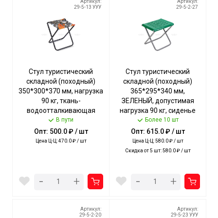
Артикул:
Артикул:
29-5-13 УУУ
29-5-2-27
Стул туристический
Стул туристический
складной (походный)
складной (походный)
350*300*370 мм, нагрузка
365*295*340 мм,
90 кг, ткань-
ЗЕЛЕНЫЙ, допустимая
водоотталкивающая
нагрузка 90 кг, сиденье
пропитка, ЦВ.АССОРТИ
В пути
пластмасса арт. ПСП4/З
Более 10 шт
арт. ПС NIKA [5]
NIKA [5]
Опт: 500.0 ₽ / шт
Опт: 615.0 ₽ / шт
Цена Ц-Ц: 470.0 ₽ / шт
Цена Ц-Ц: 580.0 ₽ / шт
Скидка от 5 шт: 580.0 ₽ / шт
-
-
+
+
Артикул:
Артикул:
29-5-2-20
29-5-23 УУУ