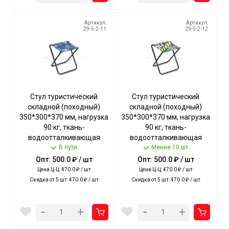
Артикул:
Артикул:
29-5-2-11
29-5-2-12
Стул туристический
Стул туристический
складной (походный)
складной (походный)
350*300*370 мм, нагрузка
350*300*370 мм, нагрузка
90 кг, ткань-
90 кг, ткань-
водоотталкивающая
водоотталкивающая
пропитка, ДЖИНС арт.
В пути
пропитка, КОЛЛАЖ
Менее 10 шт
ПС/Д NIKA [5]
ЗЕЛЕНЫЙ арт. ПС/К3 NIKA
Опт: 500.0 ₽ / шт
Опт: 500.0 ₽ / шт
[5]
Цена Ц-Ц: 470.0 ₽ / шт
Цена Ц-Ц: 470.0 ₽ / шт
Скидка от 5 шт: 470.0 ₽ / шт
Скидка от 5 шт: 470.0 ₽ / шт
-
-
+
+