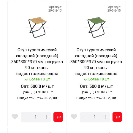
Артикул:
Артикул:
29-5-2-13
29-5-2-15
Стул туристический
Стул туристический
складной (походный)
складной (походный)
350*300*370 мм, нагрузка
350*300*370 мм, нагрузка
90 кг, ткань-
90 кг, ткань-
водоотталкивающая
водоотталкивающая
пропитка, ПЕСОЧНЫЙ арт.
Более 10 шт
пропитка, ХАКИ арт. ПС/Х
Более 10 шт
ПС/П NIKA [5]
NIKA [5]
Опт: 500.0 ₽ / шт
Опт: 500.0 ₽ / шт
Цена Ц-Ц: 470.0 ₽ / шт
Цена Ц-Ц: 470.0 ₽ / шт
Скидка от 5 шт: 470.0 ₽ / шт
Скидка от 5 шт: 470.0 ₽ / шт
-
-
+
+