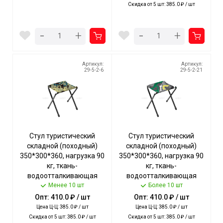
Скидка от 5 шт: 385.0 ₽ / шт
-
-
+
+
Артикул:
Артикул:
29-5-2-6
29-5-2-21
Стул туристический
Стул туристический
складной (походный)
складной (походный)
350*300*360, нагрузка 90
350*300*360, нагрузка 90
кг, ткань-
кг, ткань-
водоотталкивающая
водоотталкивающая
пропитка, КАМУФЛЯЖ
Менее 10 шт
пропитка, КОЛЛАЖ
Более 10 шт
САВАННА арт. ДС/КС
ЗЕЛЕНЫЙ арт. ДС/К3 NIKA
Опт: 410.0 ₽ / шт
Опт: 410.0 ₽ / шт
NIKA [5]
[5]
Цена Ц-Ц: 385.0 ₽ / шт
Цена Ц-Ц: 385.0 ₽ / шт
Скидка от 5 шт: 385.0 ₽ / шт
Скидка от 5 шт: 385.0 ₽ / шт