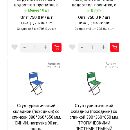
водооттал. пропитка, с
водооттал. пропитка, с
ВИННОЙ ОКАНТОВКОЙ
Менее 10 шт
ЗЕЛЕНОЙ ОКАНТОВКОЙ
В пути
арт. ННС1/R NIKA [5]
арт. ННС1/G NIKA [5]
Опт: 750.0 ₽ / шт
Опт: 750.0 ₽ / шт
Цена Ц-Ц: 705.0 ₽ / шт
Цена Ц-Ц: 705.0 ₽ / шт
Скидка от 5 шт: 705.0 ₽ / шт
Скидка от 5 шт: 705.0 ₽ / шт
-
-
+
+
Артикул:
Артикул:
29-5-2-31
29-5-2-35
Стул туристический
Стул туристический
складной (походный) со
складной (походный) со
спинкой 380*360*650 мм,
спинкой 380*360*650 мм,
СИНИЙ, нагрузка 90 кг,
ТРОПИЧЕСКИМИ
ткань-
ЛИСТЬМИ ТЕМНЫЙ,