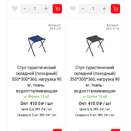
-
-
+
+
Артикул:
Артикул:
29-5-2-9
29-5-2-10
Стул туристический
Стул туристический
складной (походный)
складной (походный)
350*300*360, нагрузка 90
350*300*360, нагрузка 90
кг, ткань-
кг, ткань-
водоотталкивающая
водоотталкивающая
пропитка, СИНИЙ арт. ДС/
Менее 10 шт
пропитка, ЧЕРНЫЙ арт.
Более 10 шт
С NIKA [5]
ДС/Ч NIKA [5]
Опт: 410.0 ₽ / шт
Опт: 410.0 ₽ / шт
Цена Ц-Ц: 385.0 ₽ / шт
Цена Ц-Ц: 385.0 ₽ / шт
Скидка от 5 шт: 385.0 ₽ / шт
Скидка от 5 шт: 385.0 ₽ / шт