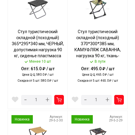
Стул туристический
Стул туристический
складной (походный)
складной (походный)
365*295*340 мм, ЧЕРНЫЙ,
370*300*385 мм,
допустимая нагрузка 90
КАМУФЛЯЖ САВАННА,
кг, сиденье пластмасса
нагрузка 90 кг, ткань-
арт. ПСП4/Ч NIKA [5]
Менее 10 шт
водоотталкивающая
В пути
пропитка арт. ПС+/КС
Опт: 615.0 ₽ / шт
Опт: 495.0 ₽ / шт
NIKA [5]
Цена Ц-Ц: 580.0 ₽ / шт
Цена Ц-Ц: 465.0 ₽ / шт
Скидка от 5 шт: 580.0 ₽ / шт
Скидка от 5 шт: 465.0 ₽ / шт
-
-
+
+
Артикул:
Артикул:
Новинка
Новинка
29-5-2-30
29-5-2-29