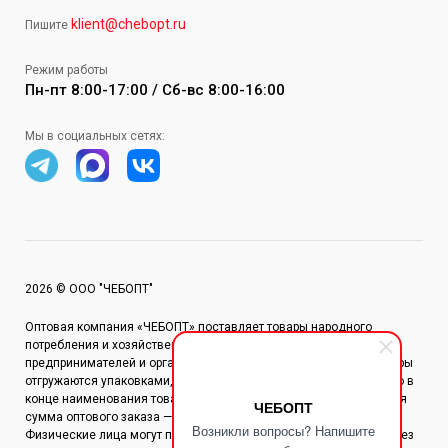
klient@chebopt.ru
Пишите
Режим работы
Пн-пт 8:00-17:00 / Сб-вс 8:00-16:00
Мы в социальных сетях:
2026 © ООО "ЧЕБОПТ"
Оптовая компания «ЧЕБОПТ» поставляет товары народного
потребления и хозяйственные товары по всей России. Для
предпринимателей и организаций действует оптовая цена. Товары
отгружаются упаковками, количество единиц в упаковке указано в
конце наименования товара в квадратных скобках. Минимальная
ЧЕБОПТ
сумма оптового заказа — 25 000 рублей.
Возникли вопросы? Напишите
Физические лица могут приобретать товары по розничной цене без