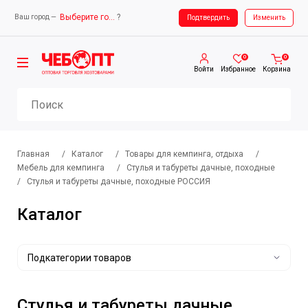
Выберите город
?
Ваш город —
Ваш город —
Выберите город
Подтвердить
Изменить
0
0
Войти
Избранное
Корзина
Главная
/
Каталог
/
Товары для кемпинга, отдыха
/
Мебель для кемпинга
/
Стулья и табуреты дачные, походные
/
Стулья и табуреты дачные, походные РОССИЯ
Каталог
Подкатегории товаров
Стулья и табуреты дачные,