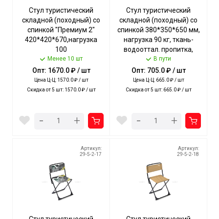
Стул туристический
Стул туристический
складной (походный) со
складной (походный) со
спинкой "Премиум 2"
спинкой 380*350*650 мм,
420*420*670,нагрузка
нагрузка 90 кг, ткань-
100
водооттал. пропитка,
кг,водооттал.пропитка, с
Менее 10 шт
КАМУФЛЯЖ
В пути
ДУБОВЫМИ ЛИСТЬЯМИ
КОРИЧНЕВЫЙ арт. ПС3/К
Опт: 1670.0 ₽ / шт
Опт: 705.0 ₽ / шт
арт. ПСП2/3 NIKA [5]
NIKA [5]
Цена Ц-Ц: 1570.0 ₽ / шт
Цена Ц-Ц: 665.0 ₽ / шт
Скидка от 5 шт: 1570.0 ₽ / шт
Скидка от 5 шт: 665.0 ₽ / шт
-
-
+
+
Артикул:
Артикул:
29-5-2-17
29-5-2-18