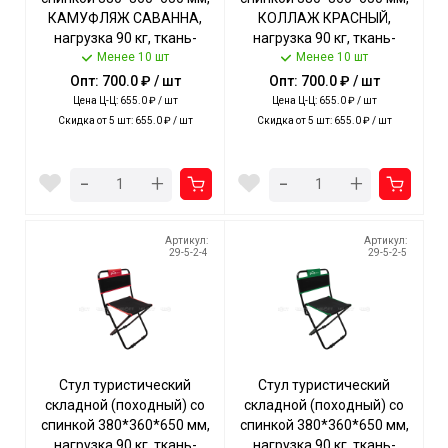
КАМУФЛЯЖ САВАННА,
КОЛЛАЖ КРАСНЫЙ,
нагрузка 90 кг, ткань-
нагрузка 90 кг, ткань-
водоотталкив. пропитка
Менее 10 шт
водоотталкив. пропитка
Менее 10 шт
арт. ПС2/КС NIKA [5]
арт. ПС2/КК NIKA [5]
Опт: 700.0 ₽ / шт
Опт: 700.0 ₽ / шт
Цена Ц-Ц: 655.0 ₽ / шт
Цена Ц-Ц: 655.0 ₽ / шт
Скидка от 5 шт: 655.0 ₽ / шт
Скидка от 5 шт: 655.0 ₽ / шт
-
-
+
+
Артикул:
Артикул:
29-5-2-4
29-5-2-5
Стул туристический
Стул туристический
складной (походный) со
складной (походный) со
спинкой 380*360*650 мм,
спинкой 380*360*650 мм,
нагрузка 90 кг, ткань-
нагрузка 90 кг, ткань-