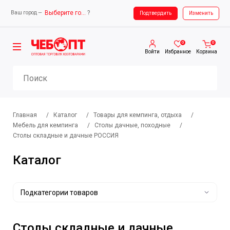
Выберите город
?
Ваш город —
Ваш город —
Выберите город
Подтвердить
Изменить
0
0
Войти
Избранное
Корзина
Главная
/
Каталог
/
Товары для кемпинга, отдыха
/
Мебель для кемпинга
/
Столы дачные, походные
/
Столы складные и дачные РОССИЯ
Каталог
Подкатегории товаров
Столы складные и дачные