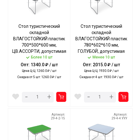
Стол туристический
Стол туристический
складной
складной
ВЛАГОСТОЙКИЙ пластик
ВЛАГОСТОЙКИЙ пластик
700*500*600 мм,
780*602*610 мм,
ЦВ.АССОРТИ, допустимая
ГОЛУБОЙ, допустимая
нагрузка стола 20 кг арт.
Более 10 шт
нагрузка стола 20 кг арт.
Менее 10 шт
ССТ-5 NIKA [5]
ССТ-4/4 NIKA [2]
Опт: 1340.0 ₽ / шт
Опт: 2015.0 ₽ / шт
Цена Ц-Ц: 1260.0 ₽ / шт
Цена Ц-Ц: 1930.0 ₽ / шт
Скидка от 5 шт: 1260.0 ₽ / шт
Скидка от 4 шт: 1930.0 ₽ / шт
-
-
+
+
Артикул:
Артикул:
29-4-2-15
29-4-4 УУУ