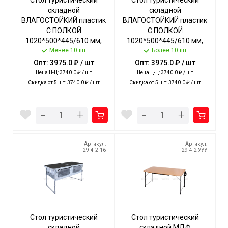
Стол туристический
Стол туристический
складной
складной
ВЛАГОСТОЙКИЙ пластик
ВЛАГОСТОЙКИЙ пластик
С ПОЛКОЙ
С ПОЛКОЙ
1020*500*445/610 мм,
1020*500*445/610 мм,
ХАКИ, 2 полож. высоты,
Менее 10 шт
ЦВ.АССОРТИ, 2 полож.
Более 10 шт
допуст. нагрузка 20 кг арт.
высоты, допуст. нагрузка
Опт: 3975.0 ₽ / шт
Опт: 3975.0 ₽ / шт
ССТ-3П/2 NIKA [1]
20кг арт. ССТ-3П NIKA [1]
Цена Ц-Ц: 3740.0 ₽ / шт
Цена Ц-Ц: 3740.0 ₽ / шт
Скидка от 5 шт: 3740.0 ₽ / шт
Скидка от 5 шт: 3740.0 ₽ / шт
-
-
+
+
Артикул:
Артикул:
29-4-2-16
29-4-2 УУУ
Стол туристический
Стол туристический
складной
складной МДФ