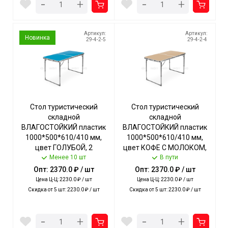
-
-
+
+
Артикул:
Артикул:
Новинка
29-4-2-5
29-4-2-4
Стол туристический
Стол туристический
складной
складной
ВЛАГОСТОЙКИЙ пластик
ВЛАГОСТОЙКИЙ пластик
1000*500*610/410 мм,
1000*500*610/410 мм,
цвет ГОЛУБОЙ, 2
цвет КОФЕ С МОЛОКОМ,
полож.высоты,
Менее 10 шт
2 полож.высоты,
В пути
допуст.нагрузка 20 кг арт.
допуст.нагрузка 20 кг арт.
Опт: 2370.0 ₽ / шт
Опт: 2370.0 ₽ / шт
ССТ-3/4 NIKA [1]
ССТ-3/5 NIKA [1]
Цена Ц-Ц: 2230.0 ₽ / шт
Цена Ц-Ц: 2230.0 ₽ / шт
Скидка от 5 шт: 2230.0 ₽ / шт
Скидка от 5 шт: 2230.0 ₽ / шт
-
-
+
+