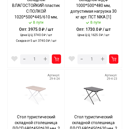
ВЛАГОСТОЙКИЙ пластик
1000*500*480 мм,
С ПОЛКОЙ
допустимая нагрузка 30
1020*500*445/610 мм,
кг арт. ПСТ NIKA [1]
ЧЕРНЫЙ, 2 полож. высоты,
В пути
В пути
допуст. нагрузка 20 кг арт.
Опт: 3975.0 ₽ / шт
Опт: 1730.0 ₽ / шт
ССТ-3П/Ч NIKA [1]
Цена Ц-Ц: 3740.0 ₽ / шт
Цена Ц-Ц: 1625.0 ₽ / шт
Скидка от 5 шт: 3740.0 ₽ / шт
-
-
+
+
Артикул:
Артикул:
29-4-24
29-4-23
Стол туристический
Стол туристический
складной столешница
складной столешница
ЛДСП 680*450*620 мм, 2
ЛДСП 680*450*620 мм, 2