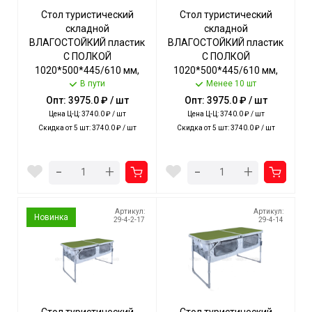
Стол туристический
Стол туристический
складной
складной
ВЛАГОСТОЙКИЙ пластик
ВЛАГОСТОЙКИЙ пластик
С ПОЛКОЙ
С ПОЛКОЙ
1020*500*445/610 мм,
1020*500*445/610 мм,
ГОЛУБОЙ, 2 полож.
В пути
МЕТАЛЛИК, 2 полож.
Менее 10 шт
высоты, допуст. нагрузка
высоты, допуст. нагрузка
Опт: 3975.0 ₽ / шт
Опт: 3975.0 ₽ / шт
20 кг арт. ССТ-3П/4 NIKA
20кг арт. ССТ-3П/1 NIKA
Цена Ц-Ц: 3740.0 ₽ / шт
Цена Ц-Ц: 3740.0 ₽ / шт
[1]
[1]
Скидка от 5 шт: 3740.0 ₽ / шт
Скидка от 5 шт: 3740.0 ₽ / шт
-
-
+
+
Артикул:
Артикул:
Новинка
29-4-2-17
29-4-14