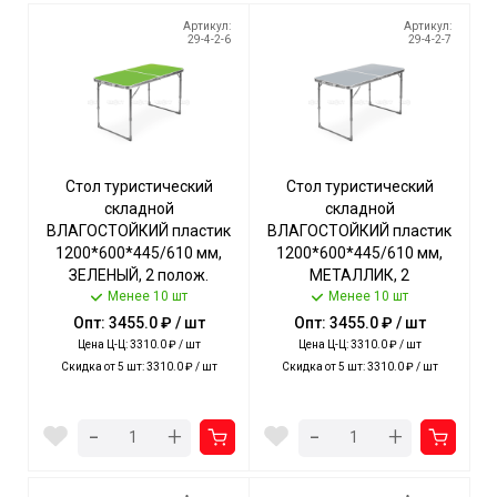
Артикул:
Артикул:
29-4-2-6
29-4-2-7
Стол туристический
Стол туристический
складной
складной
ВЛАГОСТОЙКИЙ пластик
ВЛАГОСТОЙКИЙ пластик
1200*600*445/610 мм,
1200*600*445/610 мм,
ЗЕЛЕНЫЙ, 2 полож.
МЕТАЛЛИК, 2
высоты стола,
Менее 10 шт
полож.высоты стола,
Менее 10 шт
допуст.нагрузка стола
допуст.нагрузка стола
Опт: 3455.0 ₽ / шт
Опт: 3455.0 ₽ / шт
20кг арт. ССТ-6/3 NIKA [1]
20кг арт. ССТ-6/1 NIKA [1]
Цена Ц-Ц: 3310.0 ₽ / шт
Цена Ц-Ц: 3310.0 ₽ / шт
Скидка от 5 шт: 3310.0 ₽ / шт
Скидка от 5 шт: 3310.0 ₽ / шт
-
-
+
+