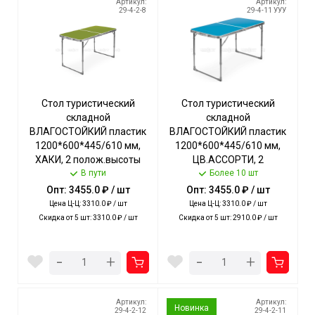
Артикул:
Артикул:
29-4-2-8
29-4-11 УУУ
Стол туристический
Стол туристический
складной
складной
ВЛАГОСТОЙКИЙ пластик
ВЛАГОСТОЙКИЙ пластик
1200*600*445/610 мм,
1200*600*445/610 мм,
ХАКИ, 2 полож.высоты
ЦВ.АССОРТИ, 2
стола, допуст.нагрузка
В пути
полож.высоты стола,
Более 10 шт
стола 20кг арт. ССТ-6/2
допуст.нагрузка стола
Опт: 3455.0 ₽ / шт
Опт: 3455.0 ₽ / шт
NIKA [1]
20кг арт. ССТ-6 NIKA [1]
Цена Ц-Ц: 3310.0 ₽ / шт
Цена Ц-Ц: 3310.0 ₽ / шт
Скидка от 5 шт: 3310.0 ₽ / шт
Скидка от 5 шт: 2910.0 ₽ / шт
-
-
+
+
Артикул:
Артикул:
Новинка
29-4-2-12
29-4-2-11