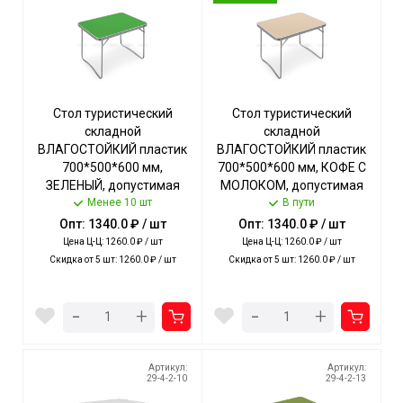
Стол туристический
Стол туристический
складной
складной
ВЛАГОСТОЙКИЙ пластик
ВЛАГОСТОЙКИЙ пластик
700*500*600 мм,
700*500*600 мм, КОФЕ С
ЗЕЛЕНЫЙ, допустимая
МОЛОКОМ, допустимая
нагрузка стола 20 кг арт.
Менее 10 шт
нагрузка стола 20 кг арт.
В пути
ССТ-5/3 NIKA [5]
ССТ-5/5 NIKA [5]
Опт: 1340.0 ₽ / шт
Опт: 1340.0 ₽ / шт
Цена Ц-Ц: 1260.0 ₽ / шт
Цена Ц-Ц: 1260.0 ₽ / шт
Скидка от 5 шт: 1260.0 ₽ / шт
Скидка от 5 шт: 1260.0 ₽ / шт
-
-
+
+
Артикул:
Артикул:
29-4-2-10
29-4-2-13