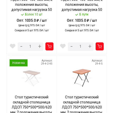
положения высоты,
положения высоты,
допустимая нагрузка 50
допустимая нагрузка 50
кг ДУБ СОНОМА арт.
Более 10 шт
кг ЯСЕНЬ ЧЕРНЫЙ арт.
В пути
ТСТМ/С NIKA [1]
ТСТМ/ЯС NIKA [1]
Опт: 1035.0 ₽ / шт
Опт: 1035.0 ₽ / шт
Цена Ц-Ц: 975.0 ₽ / шт
Цена Ц-Ц: 975.0 ₽ / шт
Скидка от 5 шт: 975.0 ₽ / шт
Скидка от 5 шт: 975.0 ₽ / шт
-
-
+
+
Артикул:
Артикул:
Новинка
29-4-2-45
29-4-5
Стол туристический
Стол туристический
складной столешница
складной столешница
ЛДСП 750*500*500/620
ЛДСП 750*500*500/620
мм, 2 положения высоты,
мм, 2 положения высоты,