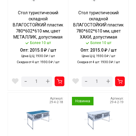
Стол туристический
Стол туристический
складной
складной
ВЛАГОСТОЙКИЙ пластик
ВЛАГОСТОЙКИЙ пластик
780*602*610 мм, цвет
780*602*610 мм, цвет
МЕТАЛЛИК, допустимая
ХАКИ, допустимая
нагрузка стола 20 кг арт.
Более 10 шт
нагрузка стола 20 кг арт.
Более 10 шт
ССТ-4/1 NIKA [2]
ССТ-4/2 NIKA [2]
Опт: 2015.0 ₽ / шт
Опт: 2015.0 ₽ / шт
Цена Ц-Ц: 1930.0 ₽ / шт
Цена Ц-Ц: 1930.0 ₽ / шт
Скидка от 4 шт: 1930.0 ₽ / шт
Скидка от 4 шт: 1930.0 ₽ / шт
-
-
+
+
Артикул:
Артикул:
Новинка
29-4-2-18
29-4-2-19