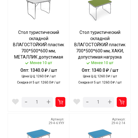
Стол туристический
Стол туристический
складной
складной
ВЛАГОСТОЙКИЙ пластик
ВЛАГОСТОЙКИЙ пластик
700*500*600 мм,
700*500*600 мм, ХАКИ,
МЕТАЛЛИК допустимая
допустимая нагрузка
нагрузка стола 20 кг арт.
Менее 10 шт
стола 20 кг арт. ССТ-5/2
Менее 10 шт
ССТ-5/1 NIKA [5]
NIKA [5]
Опт: 1340.0 ₽ / шт
Опт: 1340.0 ₽ / шт
Цена Ц-Ц: 1260.0 ₽ / шт
Цена Ц-Ц: 1260.0 ₽ / шт
Скидка от 5 шт: 1260.0 ₽ / шт
Скидка от 5 шт: 1260.0 ₽ / шт
-
-
+
+
Артикул:
Артикул:
29-4-6 УУУ
29-4-2-14