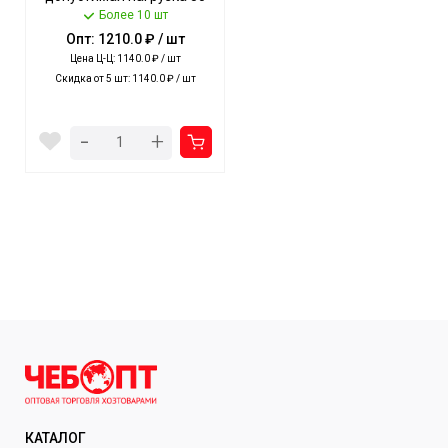
кг ЯСЕНЬ ЧЕРНЫЙ арт.
Более 10 шт
ТСТ/ЯС NIKA [1]
Опт: 1210.0 ₽ / шт
Цена Ц-Ц: 1140.0 ₽ / шт
Скидка от 5 шт: 1140.0 ₽ / шт
-
+
КАТАЛОГ