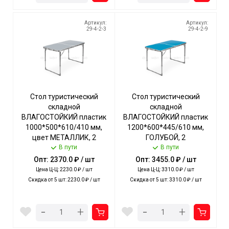
Артикул:
Артикул:
29-4-2-3
29-4-2-9
Стол туристический
Стол туристический
складной
складной
ВЛАГОСТОЙКИЙ пластик
ВЛАГОСТОЙКИЙ пластик
1000*500*610/410 мм,
1200*600*445/610 мм,
цвет МЕТАЛЛИК, 2
ГОЛУБОЙ, 2
полож.высоты,
В пути
полож.высоты стола,
В пути
допуст.нагрузка 20 кг арт.
допуст.нагрузка стола
Опт: 2370.0 ₽ / шт
Опт: 3455.0 ₽ / шт
ССТ-3/1 NIKA [1]
20кг арт. ССТ-6/4 NIKA [1]
Цена Ц-Ц: 2230.0 ₽ / шт
Цена Ц-Ц: 3310.0 ₽ / шт
Скидка от 5 шт: 2230.0 ₽ / шт
Скидка от 5 шт: 3310.0 ₽ / шт
-
-
+
+