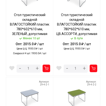
Стол туристический
Стол туристический
складной
складной
ВЛАГОСТОЙКИЙ пластик
ВЛАГОСТОЙКИЙ пластик
780*602*610 мм,
780*602*610 мм,
ЗЕЛЕНЫЙ, допустимая
ЦВ.АССОРТИ, допустимая
нагрузка стола 20 кг арт.
Менее 10 шт
нагрузка стола 20 кг арт.
В пути
ССТ-4/3 NIKA [2]
ССТ-4 NIKA [2]
Опт: 2015.0 ₽ / шт
Опт: 2015.0 ₽ / шт
Цена Ц-Ц: 1930.0 ₽ / шт
Цена Ц-Ц: 1930.0 ₽ / шт
Скидка от 4 шт: 1930.0 ₽ / шт
-
-
+
+
Артикул:
Артикул:
29-4-2-1
29-4-2-2