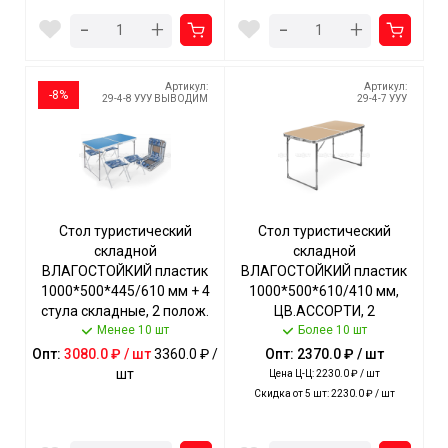
-
-
+
+
Артикул:
Артикул:
-8%
29-4-8 УУУ ВЫВОДИМ
29-4-7 УУУ
Стол туристический
Стол туристический
складной
складной
ВЛАГОСТОЙКИЙ пластик
ВЛАГОСТОЙКИЙ пластик
1000*500*445/610 мм + 4
1000*500*610/410 мм,
стула складные, 2 полож.
ЦВ.АССОРТИ, 2
высоты, нагрузка стола
Менее 10 шт
положения высоты
Более 10 шт
20 кг арт. ССТ-К2 NIKA [1]
допустимая нагрузка 20
Опт:
3080.0 ₽ / шт
3360.0 ₽ /
Опт: 2370.0 ₽ / шт
кг арт. ССТ-3 NIKA [1]
шт
Цена Ц-Ц: 2230.0 ₽ / шт
Скидка от 5 шт: 2230.0 ₽ / шт