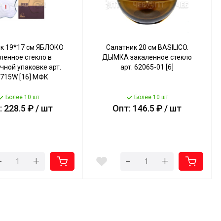
к 19*17 см ЯБЛОКО
Салатник 20 см BASILICO.
ленное стекло в
ДЫМКА закаленное стекло
чной упаковке арт.
арт. 62065-01 [6]
715W [16] МФК
Более 10 шт
Более 10 шт
 228.5 ₽ / шт
Опт: 146.5 ₽ / шт
-
-
+
+