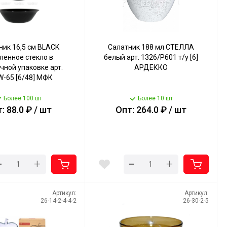
ник 16,5 см BLACK
Салатник 188 мл СТЕЛЛА
ленное стекло в
белый арт. 1326/Р601 т/у [6]
чной упаковке арт.
АРДЕККО
-65 [6/48] МФК
Более 100 шт
Более 10 шт
: 88.0 ₽ / шт
Опт: 264.0 ₽ / шт
-
-
+
+
Артикул:
Артикул:
26-14-2-4-4-2
26-30-2-5