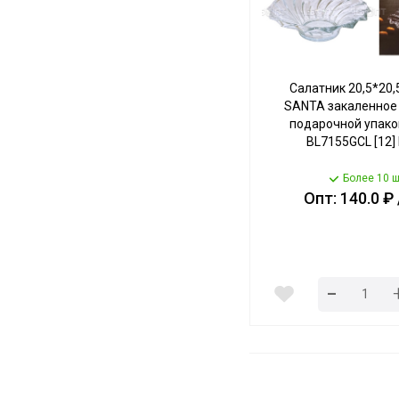
Салатник 20,5*20,
SANTA закаленное 
подарочной упаков
BL7155GCL [12
Более 10 ш
Опт: 140.0 ₽
-