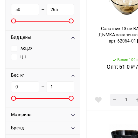
—
Салатник 13 см BA
ДЫМКА закаленное
Вид цены
арт. 62064-01 
АКЦИЯ
Ц-Ц
Более 100 
Опт: 51.0 ₽ 
Вес, кг
—
-
Материал
Бренд