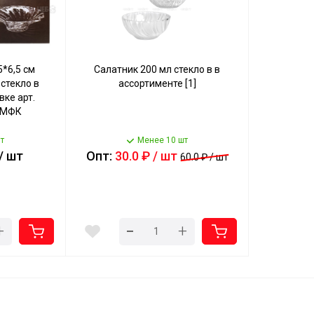
5*6,5 см
Салатник 200 мл стекло в в
стекло в
ассортименте [1]
ке арт.
] МФК
т
Менее 10 шт
 / шт
Опт:
30.0 ₽ / шт
60.0 ₽ / шт
-
+
+