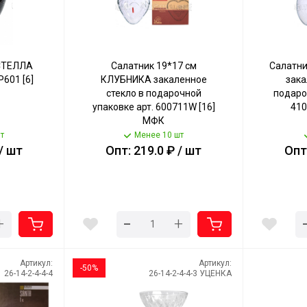
 СТЕЛЛА
Салатник 19*17 см
Салатни
Р601 [6]
КЛУБНИКА закаленное
зака
стекло в подарочной
подаро
упаковке арт. 600711W [16]
410
МФК
т
Менее 10 шт
 / шт
Опт: 219.0 ₽ / шт
Опт:
-
+
+
Артикул:
Артикул:
-50%
26-14-2-4-4-4
26-14-2-4-4-3 УЦЕНКА