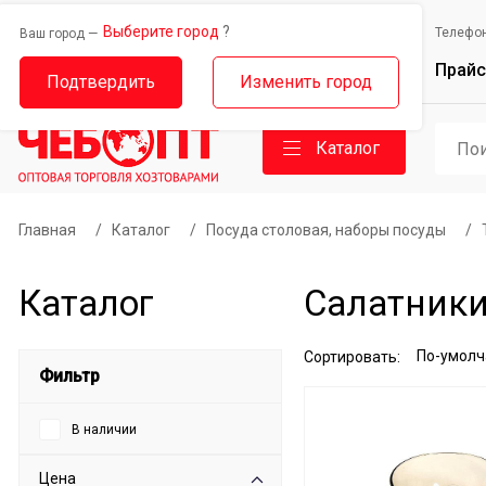
Выберите город
?
Выберите город
Телефо
Ваш город —
Ваш город —
Прайс
Дорожный проезд, 14
Базовый проезд, 9
Подтвердить
Изменить город
Каталог
Главная
/
Каталог
/
Посуда столовая, наборы посуды
/
Каталог
Салатники
Сортировать:
Фильтр
В наличии
Цена