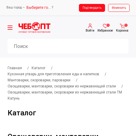
Выберите город
?
Ваш город —
Ваш город —
Выберите город
Подтвердить
Изменить
0
0
Войти
Избранное
Корзина
Главная
/
Каталог
/
Кухонная утварь для приготовления еды и напитков
/
Мантоварки, скороварки, пароварки
/
Овощеварки, мантоварки, скороварки из нержавеющей стали
/
Овощеварки, мантоварки, скороварки из нержавеющей стали ТМ
Катунь
Каталог