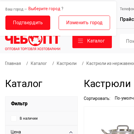
Выберите город
?
Выберите город
Телефо
Ваш город —
Ваш город —
Прайс
Дорожный проезд, 14
Базовый проезд, 9
Подтвердить
Изменить город
Каталог
Главная
/
Каталог
/
Кастрюли
/
Кастрюли из нержавею
Каталог
Кастрюли 
Сортировать:
Фильтр
В наличии
Цена