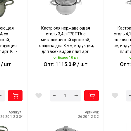
веющая
Кастрюля нержавеющая
Кастр
РА со
сталь 3,4 л ГРЕТТА с
сталь 4,
шкой,
металлической крышкой,
стеклянн
индукция,
толщина дна 3 мм, индукция,
см, инду
 арт. КТ-
для всех видов плит арт.
плит 
ТУНЬ
KT04-D-35м [4] КАТУНЬ
т
Более 10 шт
 / шт
Опт: 1115.0 ₽ / шт
Опт:
-
+
+
Артикул:
Артикул:
26-20-1-2-3-3*
26-20-1-2-3-2