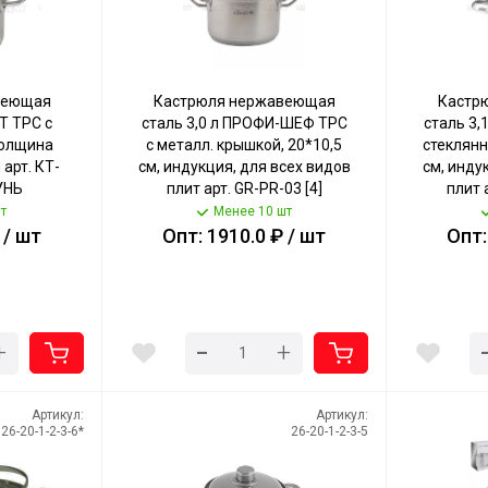
веющая
Кастрюля нержавеющая
Кастр
Т ТРС с
сталь 3,0 л ПРОФИ-ШЕФ ТРС
сталь 3,
толщина
с металл. крышкой, 20*10,5
стеклянн
 арт. КТ-
см, индукция, для всех видов
см, инду
УНЬ
плит арт. GR-PR-03 [4]
плит 
КАТУНЬ
т
Менее 10 шт
 / шт
Опт: 1910.0 ₽ / шт
Опт:
-
+
+
Артикул:
Артикул:
26-20-1-2-3-6*
26-20-1-2-3-5