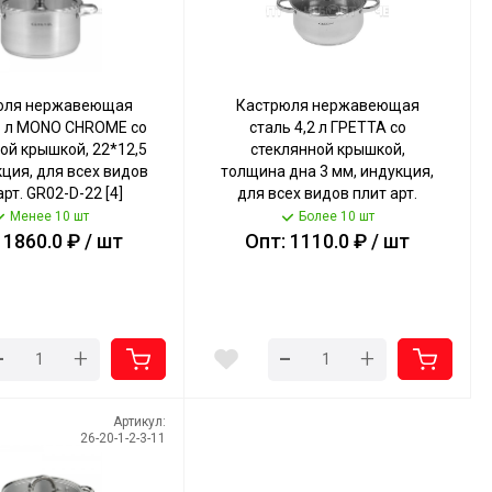
юля нержавеющая
Кастрюля нержавеющая
1 л MONO CHROME со
сталь 4,2 л ГРЕТТА со
ой крышкой, 22*12,5
стеклянной крышкой,
кция, для всех видов
толщина дна 3 мм, индукция,
арт. GR02-D-22 [4]
для всех видов плит арт.
КАТУНЬ
KT04-D-40 [4] КАТУНЬ
Менее 10 шт
Более 10 шт
 1860.0 ₽ / шт
Опт: 1110.0 ₽ / шт
-
-
+
+
Артикул:
26-20-1-2-3-11