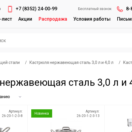
+7 (8352) 24-00-99
8-
н
Бесплатный звонок
-лист
Акции
Распродажа
Условия работы
Письм
щей стали
/
Кастрюля нержавеющая сталь 3,0 л и 4,0 л
/
Каст
нержавеющая сталь 3,0 л и 4
Артикул:
Артикул:
Новинка
26-20-1-2-3-8
26-20-1-2-3-13