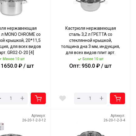
юля нержавеющая
Кастрюля нержавеющая
1 л MONO CHROME со
сталь 3,2 л ГРЕТТА со
ой крышкой, 20*11,5
стеклянной крышкой,
кция, для всех видов
толщина дна 3 мм, индукция,
арт. GR02-D-20 [4]
для всех видов плит арт.
КАТУНЬ
KT04-D-30 [4] КАТУНЬ
Менее 10 шт
Более 10 шт
 1650.0 ₽ / шт
Опт: 950.0 ₽ / шт
-
-
+
+
Артикул:
Артикул:
26-20-1-2-3-12
26-20-1-2-3-4