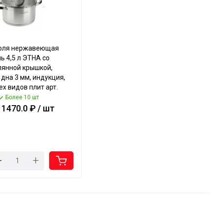
юля нержавеющая
ь 4,5 л ЭТНА со
лянной крышкой,
дна 3 мм, индукция,
ех видов плит арт.
-D-22 [4] КАТУНЬ
Более 10 шт
 1470.0 ₽ / шт
-
+