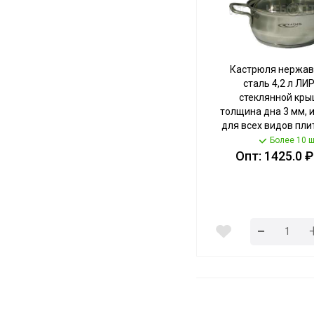
Кастрюля нержа
сталь 4,2 л ЛИ
стеклянной кры
толщина дна 3 мм, 
для всех видов плит
СР-0042 [4] КА
Более 10 ш
Опт: 1425.0 ₽
-