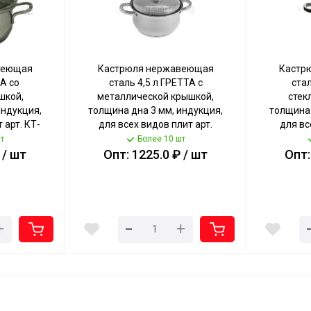
веющая
Кастрюля нержавеющая
Кастр
РА со
сталь 4,5 л ГРЕТТА с
стал
шкой,
металлической крышкой,
стек
индукция,
толщина дна 3 мм, индукция,
толщина 
 арт. КТ-
для всех видов плит арт.
для вс
ТУНЬ
KT04-D-45м [4] КАТУНЬ
KT21
т
Более 10 шт
 / шт
Опт: 1225.0 ₽ / шт
Опт:
-
+
+