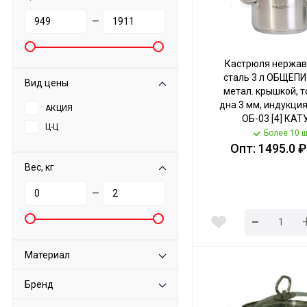
—
Кастрюля нержа
сталь 3 л ОБЩЕПИ
Вид цены
метал. крышкой, 
дна 3 мм, индукция
АКЦИЯ
ОБ-03 [4] КАТ
Ц-Ц
Более 10 ш
Опт: 1495.0 ₽
Вес, кг
—
-
Материал
Бренд