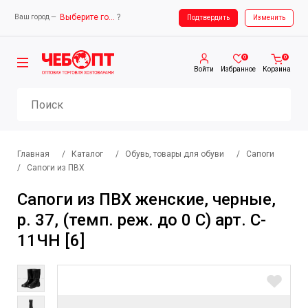
Выберите город
?
Ваш город —
Ваш город —
Выберите город
Подтвердить
Изменить
0
0
Войти
Избранное
Корзина
Главная
/
Каталог
/
Обувь, товары для обуви
/
Сапоги
/
Сапоги из ПВХ
Сапоги из ПВХ женские, черные,
р. 37, (темп. реж. до 0 С) арт. C-
11ЧН [6]