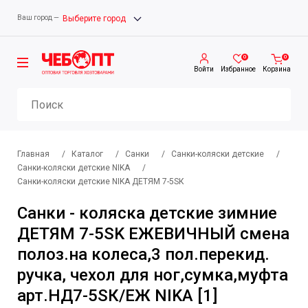
Ваш город —
Выберите город
0
0
Войти
Избранное
Корзина
Главная
/
Каталог
/
Санки
/
Санки-коляски детские
/
Санки-коляски детские NIKA
/
Санки-коляски детские NIKA ДЕТЯМ 7-5SК
Санки - коляска детские зимние
ДЕТЯМ 7-5SK ЕЖЕВИЧНЫЙ смена
полоз.на колеса,3 пол.перекид.
ручка, чехол для ног,сумка,муфта
арт.НД7-5SК/ЕЖ NIKA [1]