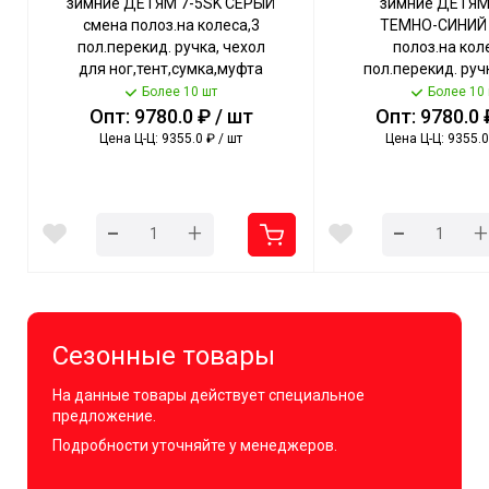
зимние ДЕТЯМ 7-5SK СЕРЫЙ
зимние ДЕТЯМ
смена полоз.на колеса,3
ТЕМНО-СИНИЙ 
пол.перекид. ручка, чехол
полоз.на кол
для ног,тент,сумка,муфта
пол.перекид. руч
арт.НД7-5SК/СР NIKA [1]
для ног, сумка
Более 10 шт
Более 10
арт.НД7-5SК/ТС 
Опт: 9780.0 ₽ / шт
Опт: 9780.0 
Цена Ц-Ц: 9355.0 ₽ / шт
Цена Ц-Ц: 9355.0
-
-
+
+
Сезонные товары
На данные товары действует специальное
предложение.
Подробности уточняйте у менеджеров.