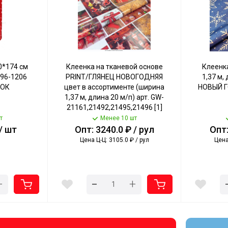
0*174 см
Клеенка на тканевой основе
Клеенк
96-1206
PRINT/ГЛЯНЕЦ НОВОГОДНЯЯ
1,37 м,
ТОК
цвет в ассортименте (ширина
НОВЫЙ ГО
1,37 м, длина 20 м/п) арт. GW-
21161,21492,21495,21496 [1]
т
Менее 10 шт
/ шт
Опт: 3240.0 ₽ / рул
Опт:
Цена Ц-Ц: 3105.0 ₽ / рул
Цена
-
+
+