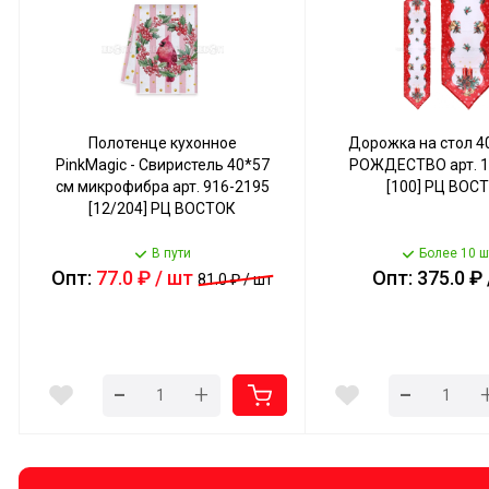
Полотенце кухонное
Дорожка на стол 4
PinkMagic - Свиристель 40*57
РОЖДЕСТВО арт. 1
см микрофибра арт. 916-2195
[100] РЦ ВОС
[12/204] РЦ ВОСТОК
В пути
Более 10 ш
Опт:
77.0 ₽ / шт
Опт: 375.0 ₽ 
81.0 ₽ / шт
-
-
+