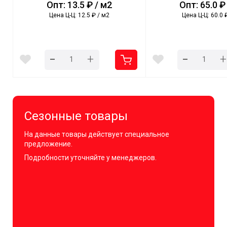
Опт: 13.5 ₽ / м2
Опт: 65.0 ₽
Цена Ц-Ц: 12.5 ₽ / м2
Цена Ц-Ц: 60.0 
-
-
+
+
Сезонные товары
На данные товары действует специальное
предложение.
Подробности уточняйте у менеджеров.