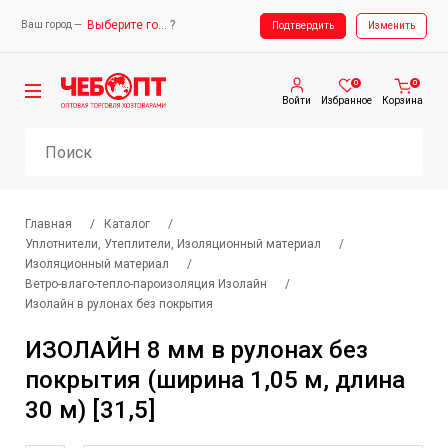
Выберите город
?
Ваш город —
Ваш город —
Выберите город
Подтвердить
Изменить
0
0
Войти
Избранное
Корзина
Главная
/
Каталог
/
Уплотнители, Утеплители, Изоляционный материал
/
Изоляционный материал
/
Ветро-влаго-тепло-пароизоляция Изолайн
/
Изолайн в рулонах без покрытия
ИЗОЛАЙН 8 мм в рулонах без
покрытия (ширина 1,05 м, длина
30 м) [31,5]