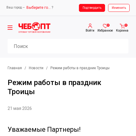
Выберите город
?
Ваш город —
Ваш город —
Выберите город
Подтвердить
Изменить
0
0
Войти
Избранное
Корзина
Главная
/
Новости
/
Режим работы в праздник Троицы
Режим работы в праздник
Троицы
21 мая 2026
Уважаемые Партнеры!