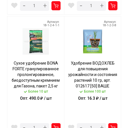
-
-
+
+
Артикул:
Артикул:
18-1-2-4-1-1
18-1-2-3-8
Сухое удобрение BONA
Удобрение ВОДОХЛЕБ
FORTE гранулированное
для повышения
пролонгированное,
урожайности и состояния
биодоступным кремнием
растений 10 гр, арт.
для Газона, пакет 2,5 кг
012617 [50] ВАШЕ
арт. BF23010101 [10]
Более 10 шт
ХОЗЯЙСТВО
Более 100 шт
ГАРДЕН
Опт: 490.0 ₽ / шт
Опт: 16.3 ₽ / шт
-
-
+
+