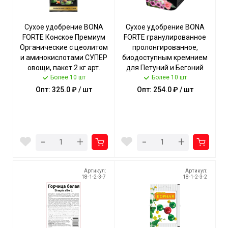
Сухое удобрение BONA
Сухое удобрение BONA
FORTE Конское Премиум
FORTE гранулированное
Органические с цеолитом
пролонгированное,
и аминокислотами СУПЕР
биодоступным кремнием
овощи, пакет 2 кг арт.
для Петуний и Бегоний
BF22010981 [10] ГАРДЕН
Более 10 шт
ведро 1 л арт. BF23020311
Более 10 шт
[12] ГАРДЕН
Опт: 325.0 ₽ / шт
Опт: 254.0 ₽ / шт
-
-
+
+
Артикул:
Артикул:
18-1-2-3-7
18-1-2-3-2