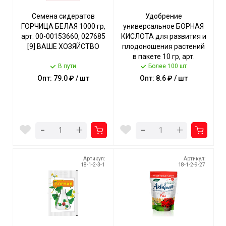
Семена сидератов
Удобрение
ГОРЧИЦА БЕЛАЯ 1000 гр,
универсальное БОРНАЯ
арт. 00-00153660, 027685
КИСЛОТА для развития и
[9] ВАШЕ ХОЗЯЙСТВО
плодоношения растений
в пакете 10 гр, арт.
В пути
014405, 018043 [400]
Более 100 шт
ВАШЕ ХОЗЯЙСТВО
Опт: 79.0 ₽ / шт
Опт: 8.6 ₽ / шт
-
-
+
+
Артикул:
Артикул:
18-1-2-3-1
18-1-2-9-27