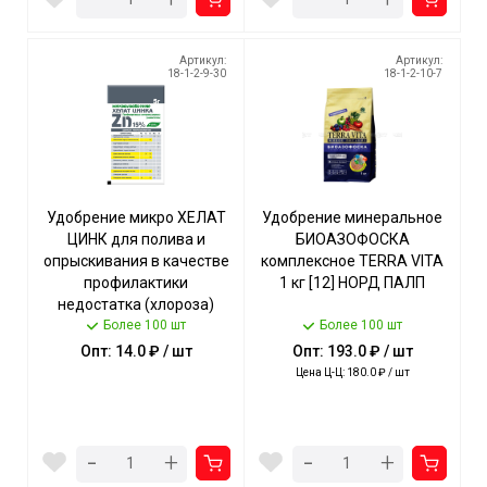
Артикул:
Артикул:
18-1-2-9-30
18-1-2-10-7
Удобрение микро ХЕЛАТ
Удобрение минеральное
ЦИНК для полива и
БИОАЗОФОСКА
опрыскивания в качестве
комплексное TERRA VITA
профилактики
1 кг [12] НОРД ПАЛП
недостатка (хлороза)
кальция 5 г. арт. 431270
Более 100 шт
Более 100 шт
[30] БУЙ
Опт: 14.0 ₽ / шт
Опт: 193.0 ₽ / шт
Цена Ц-Ц: 180.0 ₽ / шт
-
-
+
+