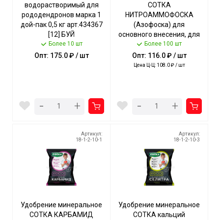
водорастворимый для
СОТКА
рододендронов марка 1
НИТРОАММОФОСКА
дой-пак 0,5 кг арт.434367
(Азофоска) для
[12] БУЙ
основного внесения, для
Более 10 шт
подкормки растений 1 кг
Более 100 шт
[12/1092] НОРД ПАЛП
Опт: 175.0 ₽ / шт
Опт: 116.0 ₽ / шт
Цена Ц-Ц: 108.0 ₽ / шт
-
-
+
+
Артикул:
Артикул:
18-1-2-10-1
18-1-2-10-3
Удобрение минеральное
Удобрение минеральное
СОТКА КАРБАМИД
СОТКА кальций