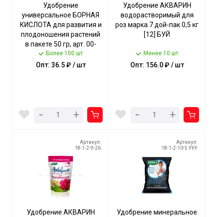
Удобрение
Удобрение АКВАРИН
универсальное БОРНАЯ
водорастворимый для
КИСЛОТА для развития и
роз марка 7 дой-пак 0,5 кг
плодоношения растений
[12] БУЙ
в пакете 50 гр, арт. 00-
00150648, 025350 [100]
Более 100 шт
Менее 10 шт
ВАШЕ ХОЗЯЙСТВО
Опт: 36.5 ₽ / шт
Опт: 156.0 ₽ / шт
-
-
+
+
Артикул:
Артикул:
18-1-2-9-26
18-1-2-10-5 УУУ
Удобрение АКВАРИН
Удобрение минеральное