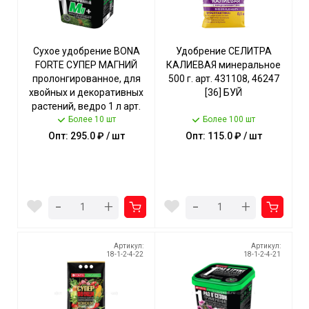
Сухое удобрение BONA
Удобрение СЕЛИТРА
FORTE СУПЕР МАГНИЙ
КАЛИЕВАЯ минеральное
пролонгированное, для
500 г. арт. 431108, 46247
хвойных и декоративных
[36] БУЙ
растений, ведро 1 л арт.
BF23010191 [12] ГАРДЕН
Более 10 шт
Более 100 шт
Опт: 295.0 ₽ / шт
Опт: 115.0 ₽ / шт
-
-
+
+
Артикул:
Артикул:
18-1-2-4-22
18-1-2-4-21