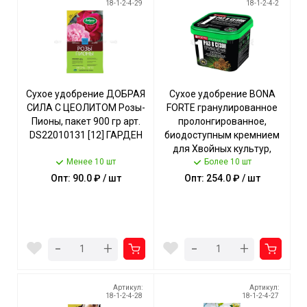
18-1-2-4-29
18-1-2-4-2
Сухое удобрение ДОБРАЯ
Сухое удобрение BONA
СИЛА С ЦЕОЛИТОМ Розы-
FORTE гранулированное
Пионы, пакет 900 гр арт.
пролонгированное,
DS22010131 [12] ГАРДЕН
биодоступным кремнием
для Хвойных культур,
Менее 10 шт
ведро 1 л арт. BF23020071
Более 10 шт
[12] ГАРДЕН
Опт: 90.0 ₽ / шт
Опт: 254.0 ₽ / шт
-
-
+
+
Артикул:
Артикул:
18-1-2-4-28
18-1-2-4-27