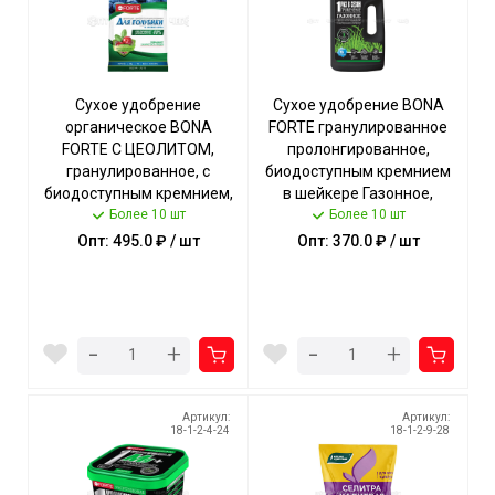
Сухое удобрение
Сухое удобрение BONA
органическое BONA
FORTE гранулированное
FORTE С ЦЕОЛИТОМ,
пролонгированное,
гранулированное, с
биодоступным кремнием
биодоступным кремнием,
в шейкере Газонное,
для Голубики и лесных
Более 10 шт
канистра 1 кг арт.
Более 10 шт
ягод пакет 2,5 кг [10]
BF23010551 [12] ГАРДЕН
Опт: 495.0 ₽ / шт
Опт: 370.0 ₽ / шт
ГАРДЕН
-
-
+
+
Артикул:
Артикул:
18-1-2-4-24
18-1-2-9-28