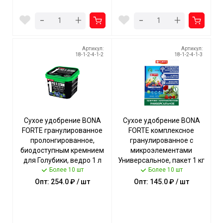
-
-
+
+
Артикул:
Артикул:
18-1-2-4-1-2
18-1-2-4-1-3
Сухое удобрение BONA
Сухое удобрение BONA
FORTE гранулированное
FORTE комплексное
пролонгированное,
гранулированное с
биодоступным кремнием
микроэлементами
для Голубики, ведро 1 л
Универсальное, пакет 1 кг
арт. BF23020321 [12]
Более 10 шт
арт. BF23010121 [25]
Более 10 шт
ГАРДЕН
ГАРДЕН
Опт: 254.0 ₽ / шт
Опт: 145.0 ₽ / шт