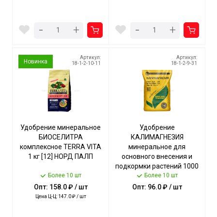
-
-
+
+
Артикул:
Артикул:
Новинка
18-1-2-10-11
18-1-2-9-31
Удобрение минеральное
Удобрение
БИОСЕЛИТРА
КАЛИМАГНЕЗИЯ
комплексное TERRA VITA
минеральное для
1 кг [12] НОРД ПАЛП
основного внесения и
подкормки растений 1000
Более 10 шт
гр арт. 431491 [13] БУЙ
Более 10 шт
Опт: 158.0 ₽ / шт
Опт: 96.0 ₽ / шт
Цена Ц-Ц: 147.0 ₽ / шт