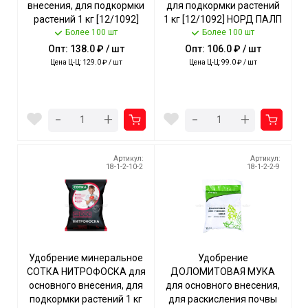
внесения, для подкормки
для подкормки растений
растений 1 кг [12/1092]
1 кг [12/1092] НОРД ПАЛП
НОРД ПАЛП
Более 100 шт
Более 100 шт
Опт: 138.0 ₽ / шт
Опт: 106.0 ₽ / шт
Цена Ц-Ц: 129.0 ₽ / шт
Цена Ц-Ц: 99.0 ₽ / шт
-
-
+
+
Артикул:
Артикул:
18-1-2-10-2
18-1-2-2-9
Удобрение минеральное
Удобрение
СОТКА НИТРОФОСКА для
ДОЛОМИТОВАЯ МУКА
основного внесения, для
для основного внесения,
подкормки растений 1 кг
для раскисления почвы