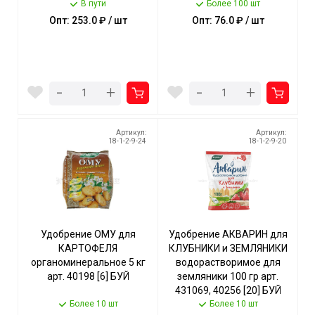
В пути
арт. 92516721 [5/270]
Более 100 шт
Опт: 253.0 ₽ / шт
Опт: 76.0 ₽ / шт
-
-
+
+
Артикул:
Артикул:
18-1-2-9-24
18-1-2-9-20
Удобрение ОМУ для
Удобрение АКВАРИН для
КАРТОФЕЛЯ
КЛУБНИКИ и ЗЕМЛЯНИКИ
органоминеральное 5 кг
водорастворимое для
арт. 40198 [6] БУЙ
земляники 100 гр арт.
431069, 40256 [20] БУЙ
Более 10 шт
Более 10 шт