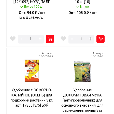
[12/1092] НОРД ПАЛП
10 кг [10]
Более 100 шт
В пути
Опт: 94.0 ₽ / шт
Опт: 108.0 ₽ / шт
Цена Ц-Ц: 88.0 ₽ / шт
-
-
+
+
Артикул:
Артикул:
18-1-2-9-25
18-1-2-2-8
Удобрение ФОСФОРНО-
Удобрение
КАЛИЙНОЕ (ОСЕНЬ) для
ДОЛОМИТОВАЯ МУКА
подкормки растений 3 кг,
(антипроволочник) для
арт. 17805 [3/5] БУЙ
основного внесения, для
раскисления почвы 3 кг