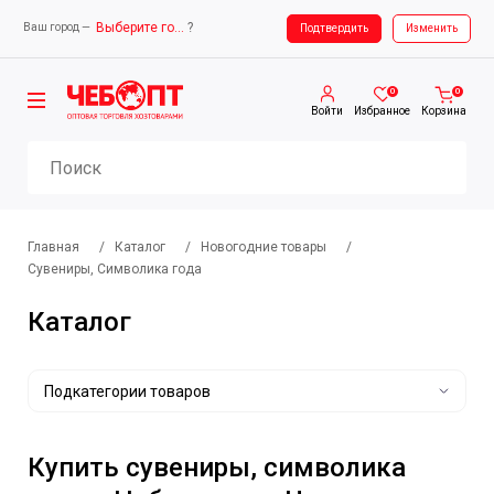
Выберите город
?
Ваш город —
Ваш город —
Выберите город
Подтвердить
Изменить
0
0
Войти
Избранное
Корзина
Главная
/
Каталог
/
Новогодние товары
/
Сувениры, Символика года
Каталог
Подкатегории товаров
Купить сувениры, символика