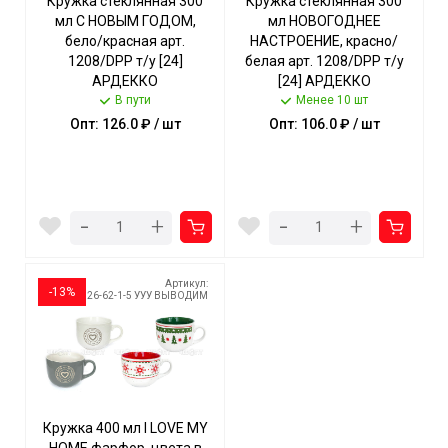
Кружка стеклянная 300
Кружка стеклянная 300
мл С НОВЫМ ГОДОМ,
мл НОВОГОДНЕЕ
бело/красная арт.
НАСТРОЕНИЕ, красно/
1208/DPР т/у [24]
белая арт. 1208/DPР т/у
АРДЕККО
[24] АРДЕККО
В пути
Менее 10 шт
Опт: 126.0 ₽ / шт
Опт: 106.0 ₽ / шт
-
-
+
+
Артикул:
-13%
26-62-1-5 УУУ ВЫВОДИМ
Кружка 400 мл I LOVE MY