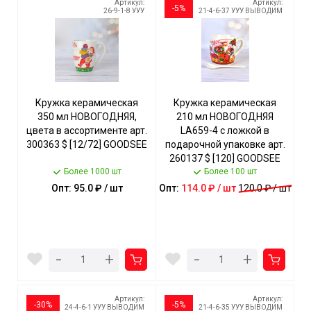
Артикул:
Артикул:
-5%
26-9-1-8 УУУ
21-4-6-37 УУУ ВЫВОДИМ
Кружка керамическая
Кружка керамическая
350 мл НОВОГОДНЯЯ,
210 мл НОВОГОДНЯЯ
цвета в ассортименте арт.
LA659-4 с ложкой в
300363 $ [12/72] GOODSEE
подарочной упаковке арт.
260137 $ [120] GOODSEE
Более 1000 шт
Более 100 шт
Опт: 95.0 ₽ / шт
Опт:
114.0 ₽ / шт
120.0 ₽ / шт
-
-
+
+
Артикул:
Артикул:
-30%
-5%
24-4-6-1 УУУ ВЫВОДИМ
21-4-6-35 УУУ ВЫВОДИМ