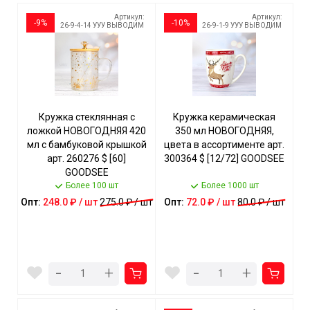
Артикул:
Артикул:
-9%
-10%
26-9-4-14 УУУ ВЫВОДИМ
26-9-1-9 УУУ ВЫВОДИМ
Кружка стеклянная с
Кружка керамическая
ложкой НОВОГОДНЯЯ 420
350 мл НОВОГОДНЯЯ,
мл с бамбуковой крышкой
цвета в ассортименте арт.
арт. 260276 $ [60]
300364 $ [12/72] GOODSEE
GOODSEE
Более 100 шт
Более 1000 шт
Опт:
248.0 ₽ / шт
275.0 ₽ / шт
Опт:
72.0 ₽ / шт
80.0 ₽ / шт
-
-
+
+