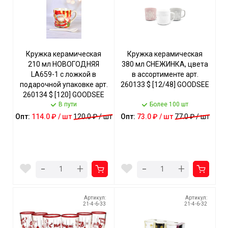
Кружка керамическая
Кружка керамическая
210 мл НОВОГОДНЯЯ
380 мл СНЕЖИНКА, цвета
LA659-1 с ложкой в
в ассортименте арт.
подарочной упаковке арт.
260133 $ [12/48] GOODSEE
260134 $ [120] GOODSEE
В пути
Более 100 шт
Опт:
114.0 ₽ / шт
120.0 ₽ / шт
Опт:
73.0 ₽ / шт
77.0 ₽ / шт
-
-
+
+
Артикул:
Артикул:
21-4-6-33
21-4-6-32