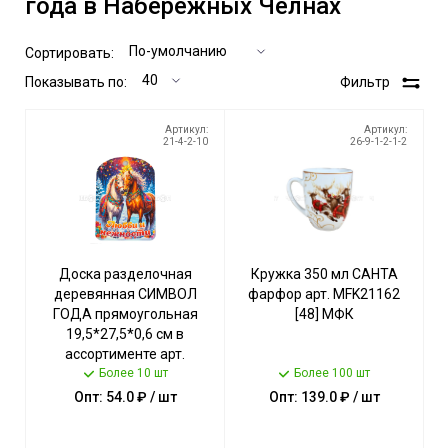
года в Набережных Челнах
Сортировать:
Показывать по:
Фильтр
Артикул:
Артикул:
21-4-2-10
26-9-1-2-1-2
Доска разделочная
Кружка 350 мл САНТА
деревянная СИМВОЛ
фарфор арт. MFK21162
ГОДА прямоугольная
[48] МФК
19,5*27,5*0,6 см в
ассортименте арт.
ID11035 [100]
Более 10 шт
Более 100 шт
Опт: 54.0 ₽ / шт
Опт: 139.0 ₽ / шт