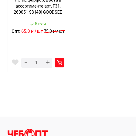
HOME фарфор, цвета в
ассортименте арт. F31,
260051 $$ [48] GOODSEE
В пути
Опт:
65.0 ₽ / шт
75.0 ₽ / шт
-
+