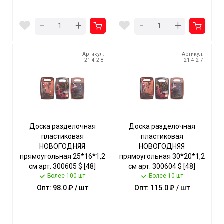
-
-
+
+
Артикул:
Артикул:
21-4-2-8
21-4-2-7
Доска разделочная
Доска разделочная
пластиковая
пластиковая
НОВОГОДНЯЯ
НОВОГОДНЯЯ
прямоугольная 25*16*1,2
прямоугольная 30*20*1,2
см арт. 300605 $ [48]
см арт. 300604 $ [48]
GOODSEE
Более 100 шт
GOODSEE
Более 10 шт
Опт: 98.0 ₽ / шт
Опт: 115.0 ₽ / шт