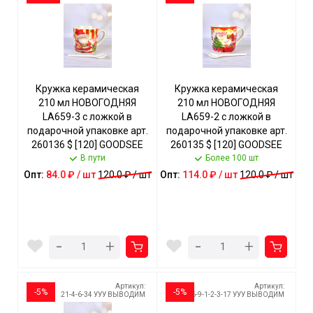
Кружка керамическая
Кружка керамическая
210 мл НОВОГОДНЯЯ
210 мл НОВОГОДНЯЯ
LA659-3 с ложкой в
LA659-2 с ложкой в
подарочной упаковке арт.
подарочной упаковке арт.
260136 $ [120] GOODSEE
260135 $ [120] GOODSEE
В пути
Более 100 шт
Опт:
84.0 ₽ / шт
120.0 ₽ / шт
Опт:
114.0 ₽ / шт
120.0 ₽ / шт
-
-
+
+
Артикул:
Артикул:
-5%
-5%
21-4-6-34 УУУ ВЫВОДИМ
26-9-1-2-3-17 УУУ ВЫВОДИМ