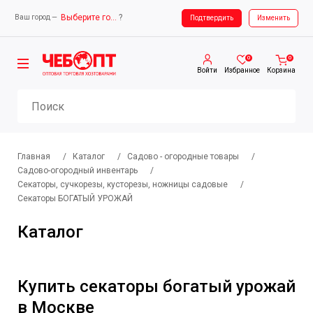
Выберите город
?
Ваш город —
Ваш город —
Выберите город
Подтвердить
Изменить
0
0
Войти
Избранное
Корзина
Главная
/
Каталог
/
Садово - огородные товары
/
Садово-огородный инвентарь
/
Секаторы, сучкорезы, кусторезы, ножницы садовые
/
Секаторы БОГАТЫЙ УРОЖАЙ
Каталог
Купить секаторы богатый урожай
в Москве