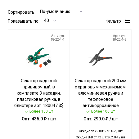
Сортировать:
Показывать по:
Фильтр
Артикул:
Артикул:
18-22-4-1
18-22-4-5
Секатор садовый
Секатор садовый 200 мм
прививочный, в
с храповым механизмом,
комплекте 3 насадки,
алюминиевая ручка и
пластиковая ручка, в
тефлоновое
блистере арт. 180047 $$
антикоррозийное
[20] Богатый урожай
Более 100 шт
покрытие, в блистере арт.
Более 100 шт
180048 $ [72] Богатый
Опт: 435.0 ₽ / шт
Опт: 290.0 ₽ / шт
урожай
Скидка от 72 шт: 276.0 ₽ / шт
Скидка Ц-Ц от 72 шт: 262.0 ₽ / шт