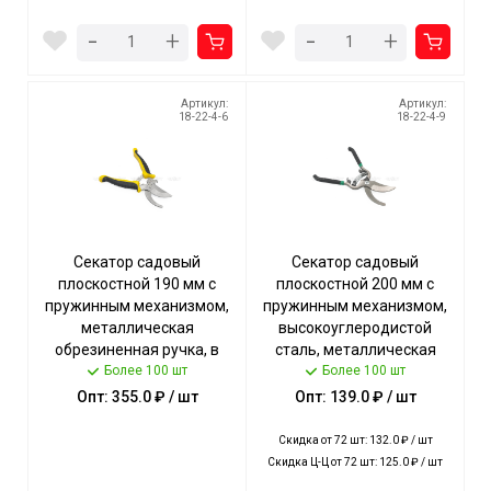
-
-
+
+
Артикул:
Артикул:
18-22-4-6
18-22-4-9
Секатор садовый
Секатор садовый
плоскостной 190 мм с
плоскостной 200 мм с
пружинным механизмом,
пружинным механизмом,
металлическая
высокоуглеродистой
обрезиненная ручка, в
сталь, металлическая
блистере арт. 180050 $
Более 100 шт
ручка, в блистере арт.
Более 100 шт
[120] Богатый урожай
180051 $ [72] Богатый
Опт: 355.0 ₽ / шт
Опт: 139.0 ₽ / шт
урожай
Скидка от 72 шт: 132.0 ₽ / шт
Скидка Ц-Ц от 72 шт: 125.0 ₽ / шт