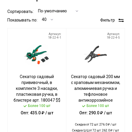
Сортировать:
Показывать по:
Фильтр
Артикул:
Артикул:
18-22-4-1
18-22-4-5
Секатор садовый
Секатор садовый 200 мм
прививочный, в
с храповым механизмом,
комплекте 3 насадки,
алюминиевая ручка и
пластиковая ручка, в
тефлоновое
блистере арт. 180047 $$
антикоррозийное
[20] Богатый урожай
Более 100 шт
покрытие, в блистере арт.
Более 100 шт
180048 $ [72] Богатый
Опт: 435.0 ₽ / шт
Опт: 290.0 ₽ / шт
урожай
Скидка от 72 шт: 276.0 ₽ / шт
Скидка Ц-Ц от 72 шт: 262.0 ₽ / шт