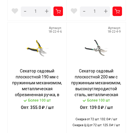
-
-
+
+
Артикул:
Артикул:
18-22-4-6
18-22-4-9
Секатор садовый
Секатор садовый
плоскостной 190 мм с
плоскостной 200 мм с
пружинным механизмом,
пружинным механизмом,
металлическая
высокоуглеродистой
обрезиненная ручка, в
сталь, металлическая
блистере арт. 180050 $
Более 100 шт
ручка, в блистере арт.
Более 100 шт
[120] Богатый урожай
180051 $ [72] Богатый
Опт: 355.0 ₽ / шт
Опт: 139.0 ₽ / шт
урожай
Скидка от 72 шт: 132.0 ₽ / шт
Скидка Ц-Ц от 72 шт: 125.0 ₽ / шт