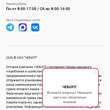
Режим работы
Пн-пт 8:00-17:00 / Сб-вс 8:00-16:00
Мы в социальных сетях:
2026 © ООО "ЧЕБОПТ"
Оптовая компания «ЧЕБОПТ» поставляет товары народного
потребления и хозяйственные товары по всей России. Для
предпринимателей и организаций действует оптовая цена. Товары
отгружаются упаковками, количество единиц в упаковке указано в
конце наименования товара в квадратных скобках. Минимальная
ЧЕБОПТ
сумма оптового заказа — 25 000 рублей.
Возникли вопросы? Напишите
Физические лица могут приобретать товары по розничной цене без
нам и мы обязательно
минимальной суммы заказа. Большинство товаров доступно к
поможем
покупке поштучно, однако отдельные позиции реализуются только
упаковками. Информацию о минимальном количестве товара для