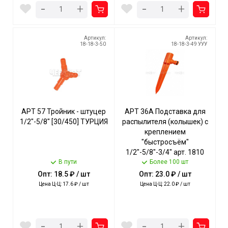
-
-
+
+
Артикул:
Артикул:
18-18-3-50
18-18-3-49 УУУ
АРТ 57 Тройник - штуцер
АРТ 36А Подставка для
1/2"-5/8" [30/450] ТУРЦИЯ
распылителя (колышек) с
креплением
"быстросъём"
1/2"-5/8"-3/4" арт. 1810
В пути
[250] ТУРЦИЯ
Более 100 шт
Опт: 18.5 ₽ / шт
Опт: 23.0 ₽ / шт
Цена Ц-Ц: 17.6 ₽ / шт
Цена Ц-Ц: 22.0 ₽ / шт
-
-
+
+