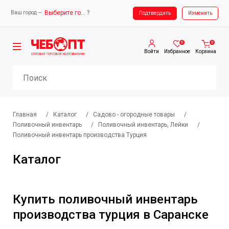
Выберите город
?
Ваш город —
Ваш город —
Выберите город
Подтвердить
Изменить
0
0
Войти
Избранное
Корзина
Главная
/
Каталог
/
Садово - огородные товары
/
Поливочный инвентарь
/
Поливочный инвентарь, Лейки
/
Поливочный инвентарь производства Турция
Каталог
Купить поливочный инвентарь
производства турция в Саранске