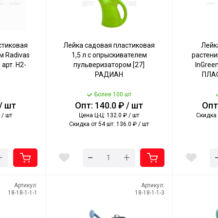
стиковая
Лейка садовая пластиковая
Лейк
м Radivas
1,5 л с опрыскивателем
растени
рт. Н2-
пульверизатором [27]
InGreen
РАДИАН
ПЛА
Более 100 шт
 / шт
Опт: 140.0 ₽ / шт
Опт:
 / шт
Цена Ц-Ц: 132.0 ₽ / шт
Скидка 
Скидка от 54 шт: 136.0 ₽ / шт
-
+
+
Артикул:
Артикул:
18-18-1-1-1
18-18-1-1-3