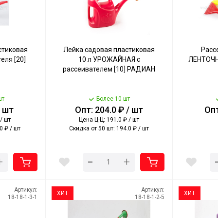
стиковая
Лейка садовая пластиковая
Расс
еля [20]
10 л УРОЖАЙНАЯ с
ЛЕНТОЧНЫ
рассеивателем [10] РАДИАН
шт
Более 10 шт
/ шт
Опт: 204.0 ₽ / шт
Опт
/ шт
Цена Ц-Ц: 191.0 ₽ / шт
0 ₽ / шт
Скидка от 50 шт: 194.0 ₽ / шт
-
+
+
Артикул:
Артикул:
ХИТ
ХИТ
18-18-1-3-1
18-18-1-2-5