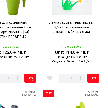
а для комнатных
Лейка садовая пластиковая
й пластиковая 1,7 л
2,5 л с рассеивателем
 арт. ING50017 [24]
РОМАШКА [20] РАДИАН
СТИК РЕПАБЛИК
Более 10 шт
Более 100 шт
 125.0 ₽ / шт
Опт: 114.0 ₽ / шт
от 48 шт: 122.0 ₽ / шт
Цена Ц-Ц: 107.0 ₽ / шт
Скидка от 60 шт: 111.0 ₽ / шт
-
-
+
+
Артикул:
Артикул:
ХИТ
18-18-1-1-2
18-18-1-3-3