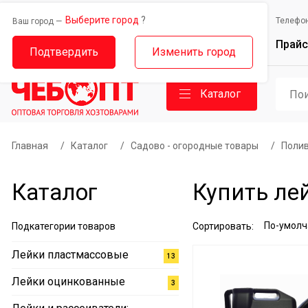
Выберите город
?
Выберите город
Телефо
Ваш город —
Ваш город —
Прайс
Дорожный проезд, 14
Базовый проезд, 9
Подтвердить
Изменить город
Каталог
Главная
/
Каталог
/
Садово - огородные товары
/
Поли
Каталог
Купить ле
Подкатегории товаров
Сортировать:
Лейки пластмассовые
13
Лейки оцинкованные
3