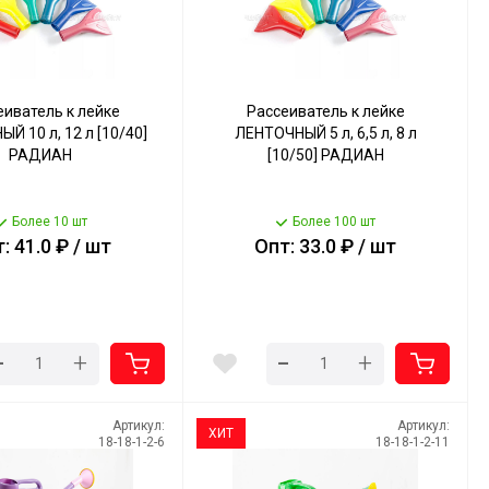
еиватель к лейке
Рассеиватель к лейке
Й 10 л, 12 л [10/40]
ЛЕНТОЧНЫЙ 5 л, 6,5 л, 8 л
РАДИАН
[10/50] РАДИАН
Более 10 шт
Более 100 шт
: 41.0 ₽ / шт
Опт: 33.0 ₽ / шт
-
-
+
+
Артикул:
Артикул:
ХИТ
18-18-1-2-6
18-18-1-2-11