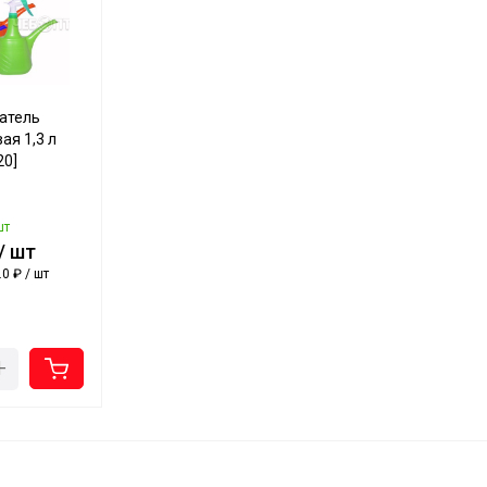
атель
ая 1,3 л
0]
шт
 / шт
0 ₽ / шт
+