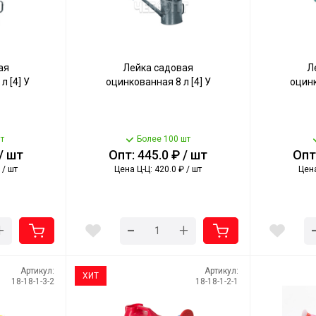
ая
Лейка садовая
Л
л [4] У
оцинкованная 8 л [4] У
оцинк
т
Более 100 шт
 / шт
Опт: 445.0 ₽ / шт
Опт:
 / шт
Цена Ц-Ц: 420.0 ₽ / шт
Цена
-
+
+
Артикул:
Артикул:
ХИТ
18-18-1-3-2
18-18-1-2-1