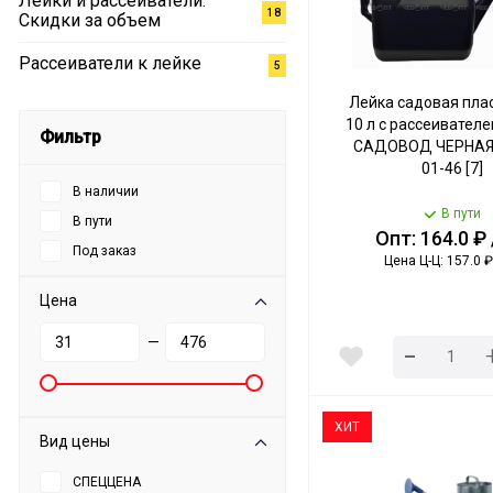
Лейки и рассеиватели:
18
Скидки за объем
Рассеиватели к лейке
5
Лейка садовая пла
10 л с рассеивателе
Фильтр
САДОВОД ЧЕРНАЯ а
01-46 [7]
В наличии
В пути
В пути
Опт: 164.0 ₽
Под заказ
Цена Ц-Ц: 157.0 ₽
Цена
-
—
ХИТ
Вид цены
СПЕЦЦЕНА