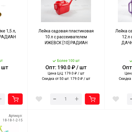
е 1,5 л,
Лейка садовая пластиковая
Лейка с
] РАДИАН
10 л с рассеивателем
12 л
ИЖЕВСК [10] РАДИАН
ДАЧН
шт
Более 100 шт
/ шт
Опт: 190.0 ₽ / шт
Опт:
Цена Ц-Ц: 179.0 ₽ / шт
Цена
Скидка от 50 шт: 179.0 ₽ / шт
Скидка 
-
+
+
Артикул:
18-18-1-2-15